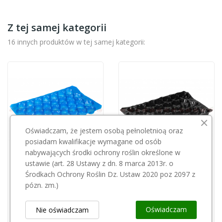
Z tej samej kategorii
16 innych produktów w tej samej kategorii:
Oświadczam, że jestem osobą pełnoletnioą oraz
posiadam kwalifikacje wymagane od osób
nabywających środki ochrony roślin określone w
Przepraszamy, ten produkt
Przepraszamy, ten produkt
ustawie (art. 28 Ustawy z dn. 8 marca 2013r. o
Środkach Ochrony Roślin Dz. Ustaw 2020 poz 2097 z
jest niedostępny.
jest niedostępny.
pózn. zm.)
Tacka PP opak 700 szt 37 N
Tacka plastikowa czarna 22 opak 700 szt
Oświadczam
Nie oświadczam
0,32 zł
0,32 zł