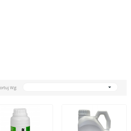

ortuj Wg: