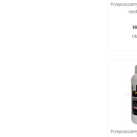
Przepraszamy
nie
Sl
18
Przepraszamy