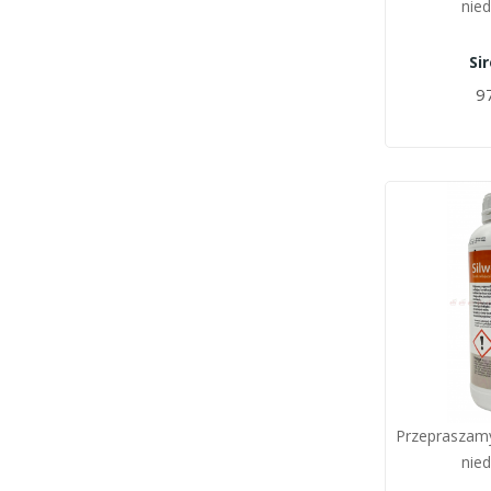
nie
Si
97
Przepraszamy
nie