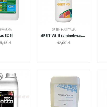
 PHARMA
GREEN HAS ITALIA
tac EC 5l
GREIT VG 1l (aminokwasy roślinne)
5,45 zł
42,00 zł