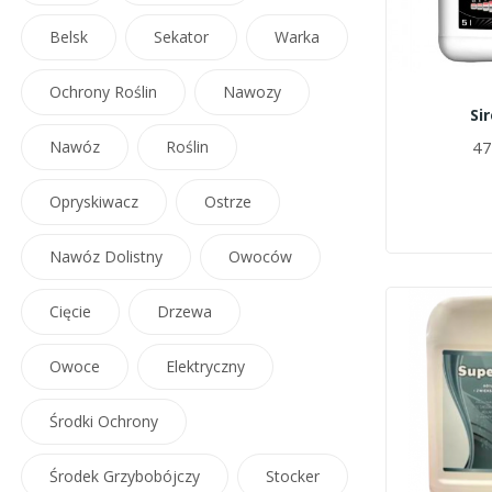
Belsk
Sekator
Warka
Ochrony Roślin
Nawozy
Si
Nawóz
Roślin
47
Opryskiwacz
Ostrze
Nawóz Dolistny
Owoców
Cięcie
Drzewa
Owoce
Elektryczny
Środki Ochrony
Środek Grzybobójczy
Stocker