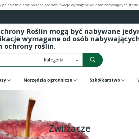
pełnoletnie oraz posiadające kwalifikacje wymagane od osób nabywających środki 
Ochrony Roślin mogą być nabywane jedyni
fikacje wymagane od osób nabywających 
 ochrony roślin.
ozy
Narzędzia ogrodnicze
Szkółkarstwo
Zwilżacze