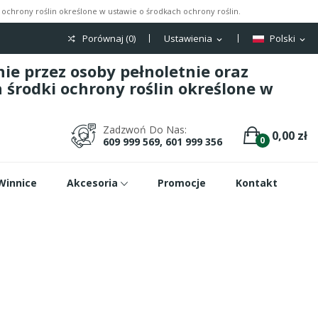
ochrony roślin określone w ustawie o środkach ochrony roślin.
Porównaj (
0
)
Ustawienia
Polski
expand_more
expand_more
e przez osoby pełnoletnie oraz
środki ochrony roślin określone w
Zadzwoń Do Nas:
0,00 zł
0
609 999 569, 601 999 356
Winnice
Akcesoria
Promocje
Kontakt