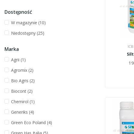
Dostępność
W magazynie
(10)
Niedostępny
(25)
ICB
Marka
Sil
Agrii
(1)
19
Agromix
(2)
Bio Agris
(2)
Biocont
(2)
Chemirol
(1)
Generiks
(4)
Green Eco Poland
(4)
Green Has Italia
(5)