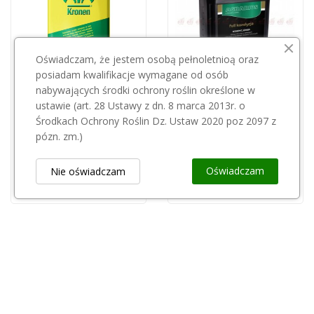
Oświadczam, że jestem osobą pełnoletnioą oraz
posiadam kwalifikacje wymagane od osób
nabywających środki ochrony roślin określone w
Przepraszamy, ten produkt
ustawie (art. 28 Ustawy z dn. 8 marca 2013r. o
AGRARIUS
jest niedostępny.
Środkach Ochrony Roślin Dz. Ustaw 2020 poz 2097 z
Kondycjoner wody FULL 5l Agrarius
pózn. zm.)
410,00 zł
Torf kwaśny pH 3,5-4,5 80l/Kronen/
17,00 zł
Oświadczam
Nie oświadczam
Obsługa Klienta
keyboard_arrow_down
Popularne Kategorie
keyboard_arrow_down