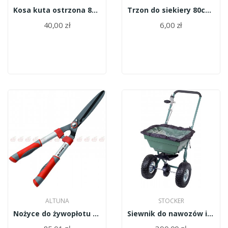
Kosa kuta ostrzona 80cm KO80
Trzon do siekiery 80cm S80
40,00 zł
6,00 zł
ALTUNA
STOCKER
Nożyce do żywopłotu Altuna J447
Siewnik do nawozów i trawy Stocker 25l /3914/