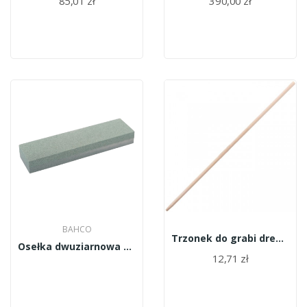
85,01 zł
390,00 zł
BAHCO
Trzonek do grabi drewniany
Osełka dwuziarnowa BAHCO LS-COMBINESS
12,71 zł