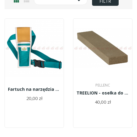

FILTR
PELLENC
Fartuch na narzędzia 2 kieszenie RT54/104H
TREELION - osełka do sekatora 26 02322
20,00 zł
40,00 zł