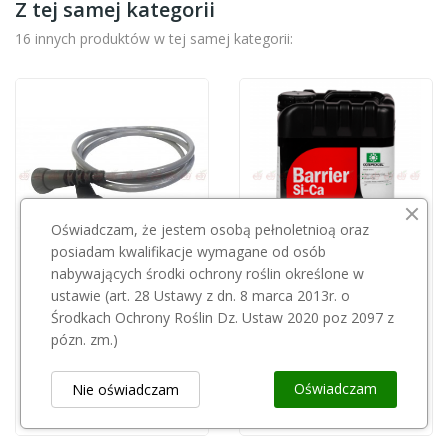
Z tej samej kategorii
16 innych produktów w tej samej kategorii:
Oświadczam, że jestem osobą pełnoletnioą oraz
posiadam kwalifikacje wymagane od osób
nabywających środki ochrony roślin określone w
Przepraszamy, ten produkt
Przepraszamy, ten produkt
ustawie (art. 28 Ustawy z dn. 8 marca 2013r. o
jest niedostępny.
jest niedostępny.
Środkach Ochrony Roślin Dz. Ustaw 2020 poz 2097 z
pózn. zm.)
KAMIKAZE
Barrier 20l
Kamikaze kabel KV600/KV700 KV600R30
1 110,00 zł
Oświadczam
Nie oświadczam
210,00 zł