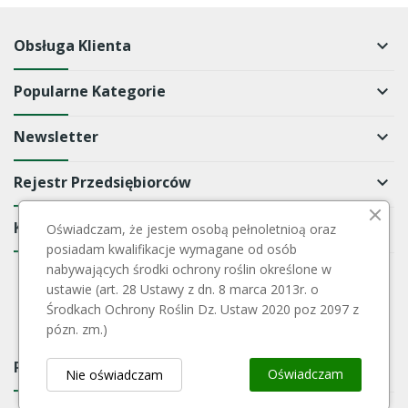
Obsługa Klienta
keyboard_arrow_down
Popularne Kategorie
keyboard_arrow_down
Newsletter
keyboard_arrow_down
Rejestr Przedsiębiorców
keyboard_arrow_down
Kontakt
keyboard_arrow_down
Oświadczam, że jestem osobą pełnoletnioą oraz
posiadam kwalifikacje wymagane od osób
nabywających środki ochrony roślin określone w
ustawie (art. 28 Ustawy z dn. 8 marca 2013r. o
Środkach Ochrony Roślin Dz. Ustaw 2020 poz 2097 z
pózn. zm.)
Payment Block
keyboard_arrow_down
Oświadczam
Nie oświadczam