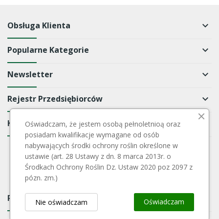
Obsługa Klienta
keyboard_arrow_down
Popularne Kategorie
keyboard_arrow_down
Newsletter
keyboard_arrow_down
Rejestr Przedsiębiorców
keyboard_arrow_down
Kontakt
keyboard_arrow_down
Oświadczam, że jestem osobą pełnoletnioą oraz
posiadam kwalifikacje wymagane od osób
nabywających środki ochrony roślin określone w
ustawie (art. 28 Ustawy z dn. 8 marca 2013r. o
Środkach Ochrony Roślin Dz. Ustaw 2020 poz 2097 z
pózn. zm.)
Payment Block
keyboard_arrow_down
Oświadczam
Nie oświadczam