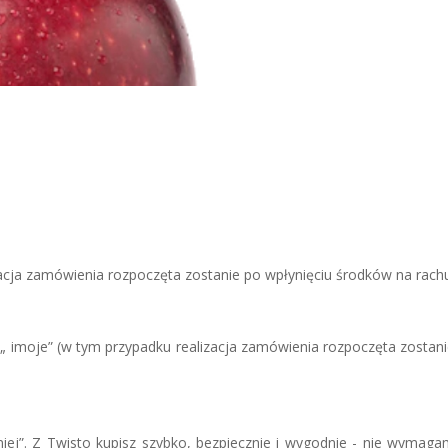
acja zamówienia rozpoczęta zostanie po wpłynięciu środków na rac
„ imoje” (w tym przypadku realizacja zamówienia rozpoczęta zostani
j”. Z Twisto kupisz szybko, bezpiecznie i wygodnie - nie wymagam