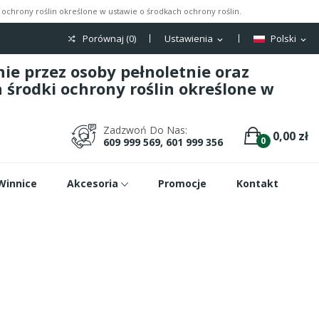
ochrony roślin określone w ustawie o środkach ochrony roślin.
Porównaj (
0
)
Ustawienia
Polski
expand_more
expand_more
e przez osoby pełnoletnie oraz
środki ochrony roślin określone w
Zadzwoń Do Nas:
0,00 zł
0
609 999 569, 601 999 356
Winnice
Akcesoria
Promocje
Kontakt