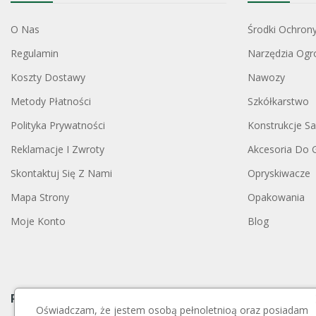
O Nas
Środki Ochron
Regulamin
Narzędzia Ogr
Koszty Dostawy
Nawozy
Metody Płatności
Szkółkarstwo
Polityka Prywatności
Konstrukcje S
Reklamacje I Zwroty
Akcesoria Do 
Skontaktuj Się Z Nami
Opryskiwacze
Mapa Strony
Opakowania
Moje Konto
Blog
Payment Block
Oświadczam, że jestem osobą pełnoletnioą oraz posiadam