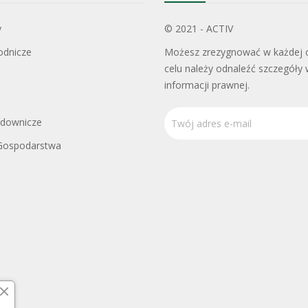
y
© 2021 - ACTIV
odnicze
Możesz zrezygnować w każdej c
celu należy odnaleźć szczegóły 
informacji prawnej.
adownicze
Gospodarstwa