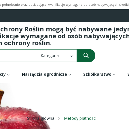
pełnoletnie oraz posiadające kwalifikacje wymagane od osób nabywających środki 
Ochrony Roślin mogą być nabywane jedyni
fikacje wymagane od osób nabywających 
 ochrony roślin.
ozy
Narzędzia ogrodnicze
Szkółkarstwo
Strona główna
Metody płatności