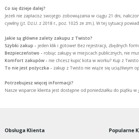
Co się dzieje dalej?
Jeżeli nie zapłacisz swojego zobowiązania w ciągu 21 dni, nalicz
cywilny (j.t. Dz.U. z 2018 r., poz. 1025 ze zm.). W tej sytuacji p
Jakie są główne zalety zakupu z Twisto?
Szybki zakup -
jeden klik i gotowe! Bez rejestracji, zbędnych for
Bezpieczeństwo -
robiąc zakupy w miejscach publicznych, nie mus
Komfort zakupów -
nie chcesz kupić kota w worku? Kup z Twisto 
To nie jest pożyczka -
zakup z Twisto nie wiąże się uciążliwym 
Potrzebujesz więcej informacji?
Nasze wsparcie klienta jest dostępne od poniedziałku do piątku 
Obsługa Klienta
Popularne K