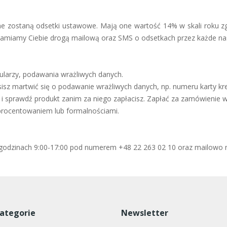
one zostaną odsetki ustawowe. Mają one wartość 14% w skali roku zgo
owiadamiamy Ciebie drogą mailową oraz SMS o odsetkach przez każde na
mularzy, podawania wrażliwych danych.
isz martwić się o podawanie wrażliwych danych, np. numeru karty kr
i sprawdź produkt zanim za niego zapłacisz. Zapłać za zamówienie w 
oprocentowaniem lub formalnościami.
w godzinach 9:00-17:00 pod numerem +48 22 263 02 10 oraz mailowo n
ategorie
Newsletter