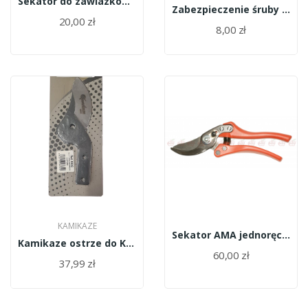
Sekator do zawiazków krótkie ostrze,stal...
Zabezpieczenie śruby centralnej 4412B Altuna
20,00 zł
8,00 zł
KAMIKAZE
Sekator AMA jednoręczny 72909
Kamikaze ostrze do KM-675/8832
60,00 zł
37,99 zł