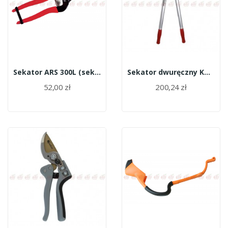
Sekator ARS 300L (sekator do zawiązków długi)
Sekator dwuręczny KM-660/10962/Kamikaze
52,00 zł
200,24 zł