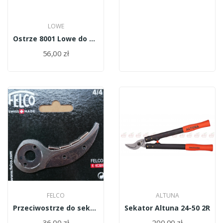
LOWE
Ostrze 8001 Lowe do sekatora 8
56,00 zł
FELCO
ALTUNA
Przeciwostrze do sekatora Felco jednoręczny 4/4
Sekator Altuna 24-50 2R
36,00 zł
200,00 zł