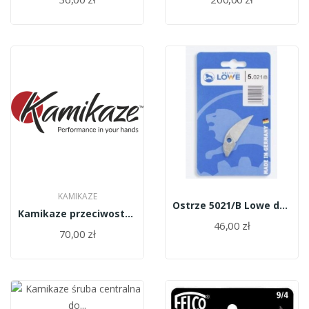
KAMIKAZE
Ostrze 5021/B Lowe do sekatora 5124/5127
Kamikaze przeciwostrze KV362 KV362R07
46,00 zł
70,00 zł