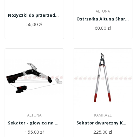
ALTUNA
Nożyczki do przerzedzania zawiązków/JASO0000THIN/
Ostrzałka Altuna Sharpener - 8140
56,00 zł
60,00 zł
ALTUNA
KAMIKAZE
Sekator - głowica na wysięgniku ALTUNA 90810
Sekator dwuręczny KM-675/8831/Kamikaze
155,00 zł
225,00 zł