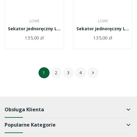
LOWE
LOWE
Sekator jednoręczny LOWE kow. 5.104
Sekator jednoręczny LOWE 5.124
135,00 zł
135,00 zł
1
2
3
4

Obsługa Klienta
keyboard_arrow_down
Popularne Kategorie
keyboard_arrow_down