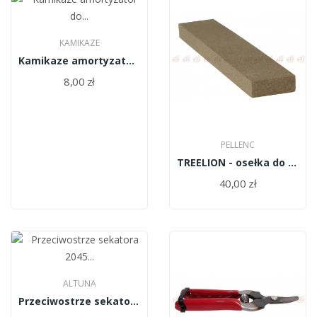
KAMIKAZE
Kamikaze amortyzator do KM-675-690/8835
8,00 zł
PELLENC
TREELION - osełka do sekatora 26 02322
40,00 zł
ALTUNA
Przeciwostrze sekatora 2045 Altuna