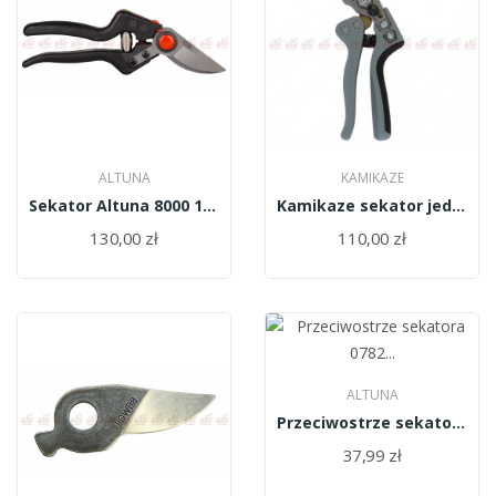
ALTUNA
KAMIKAZE
Sekator Altuna 8000 1r + kabura skórzana 97001...
Kamikaze sekator jednoręczny SHEAR KM-1M 10930
130,00 zł
110,00 zł
ALTUNA
Przeciwostrze sekatora 0782 Altuna 2071 (1 ręczny)
37,99 zł