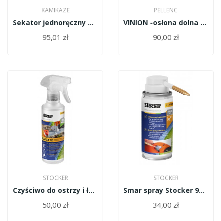
KAMIKAZE
PELLENC
Sekator jednoręczny KM-1M/10930/Kamikaze
VINION -osłona dolna spustu długa 122675
95,01 zł
90,00 zł
STOCKER
STOCKER
Czyściwo do ostrzy i łańcuchów Stocker 9085
Smar spray Stocker 9083
50,00 zł
34,00 zł