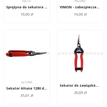
FELCO
PELLENC
Sprężyna do sekatora Felco 2/11
VINION - zabezpieczenie śruby centralnej...
10,00 zł
10,00 zł
ALTUNA
Sekator do zawiązków długie ostrze,stal...
Sekator Altuna 1280 do zawiązków krótkie ostrze
20,00 zł
35,01 zł