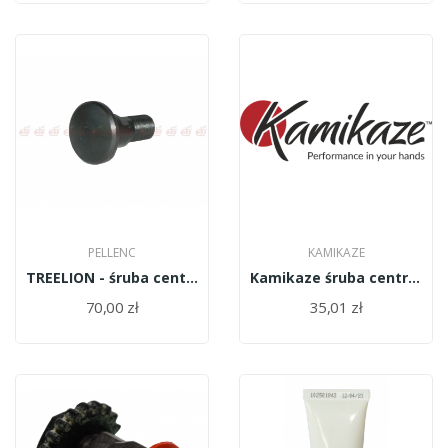
PELLENC
KAMIKAZE
TREELION - śruba centralna oś 63947
Kamikaze śruba centralna KV310R05
70,00 zł
35,01 zł