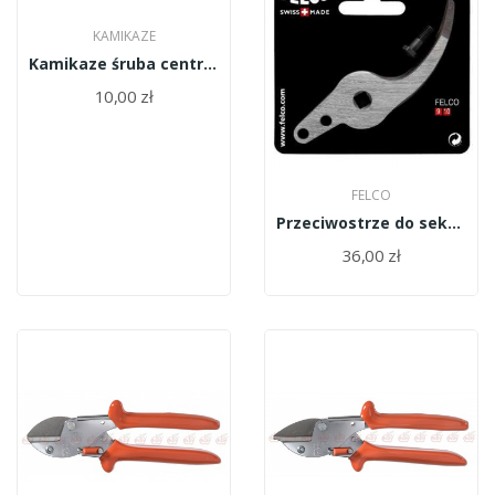
KAMIKAZE
Kamikaze śruba centralna do KM-675/8834
10,00 zł
FELCO
Przeciwostrze do sekatora Felco jednoręczny 9/4
36,00 zł