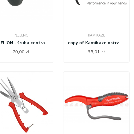
PELLENC
KAMIKAZE
TREELION - śruba centralna oś 63947
copy of Kamikaze ostrze KV700R18
70,00 zł
35,01 zł