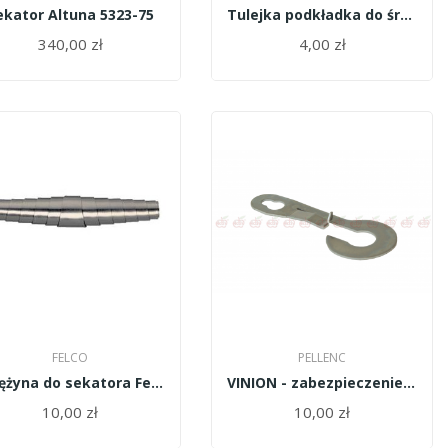
ekator Altuna 5323-75
Tulejka podkładka do śruby centralnej Altuna...
340,00 zł
4,00 zł
FELCO
PELLENC
Sprężyna do sekatora Felco 2/11
VINION - zabezpieczenie śruby centralnej...
10,00 zł
10,00 zł