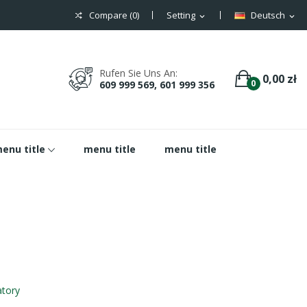
Compare (
0
)
Setting
Deutsch
expand_more
expand_more
Rufen Sie Uns An:
0,00 zł
0
609 999 569, 601 999 356
enu title
menu title
menu title
tory