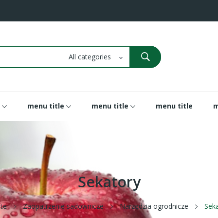
menu title
menu title
menu title
m
Sekatory
ite
Zaopatrzenie sadownicze
Narzędzia ogrodnicze
Seka