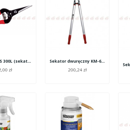
Sekator ARS 300L (sekator do zawiązków długi)
Sekator dwuręczny KM-660/10962/Kamikaze
,00 zł
200,24 zł