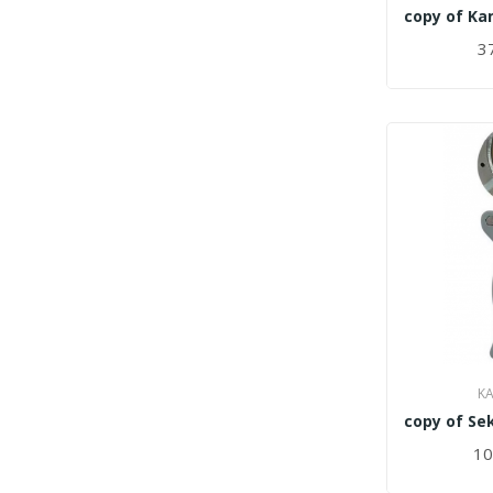
37
KA
10