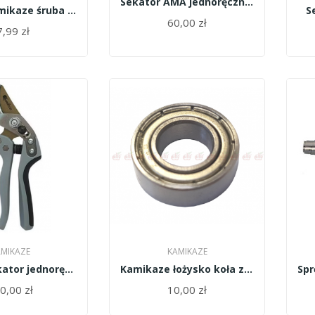
Sekator AMA jednoręczny 72909
copy of Kamikaze śruba centralna do sekatora...
S
60,00 zł
,99 zł
MIKAZE
KAMIKAZE
copy of Sekator jednoręczny KM-1M/10930/Kamikaze
Kamikaze łożysko koła zębatego napędu ostrza...
0,00 zł
10,00 zł