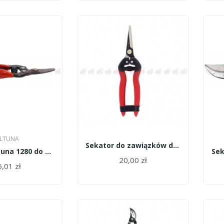
LTUNA
Sekator do zawiązków długie ostrze,stal...
Sekator Altuna 1280 do zawiązków krótkie ostrze
20,00 zł
,01 zł