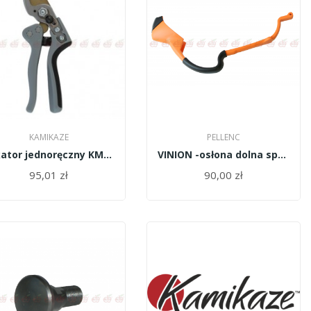
KAMIKAZE
PELLENC
Sekator jednoręczny KM-1M/10930/Kamikaze
VINION -osłona dolna spustu długa 122675
95,01 zł
90,00 zł