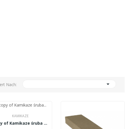

iert Nach:
KAMIKAZE
copy of Kamikaze śruba centralna do sekatora...