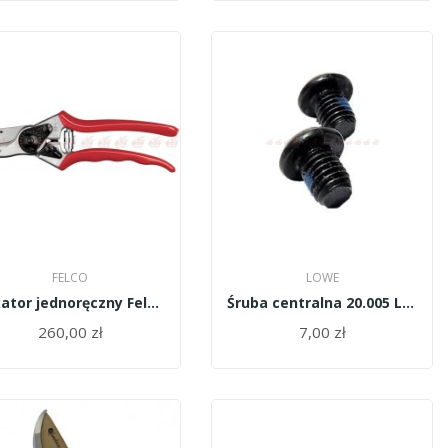
FELCO
LOWE
Sekator jednoręczny Felco 2
Śruba centralna 20.005 Lowe do sekatora 20/22
260,00 zł
7,00 zł