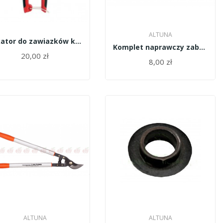
ALTUNA
Sekator do zawiazków krótkie ostrze,stal...
Komplet naprawczy zabezp. 4412B Altuna
20,00 zł
8,00 zł
ALTUNA
ALTUNA