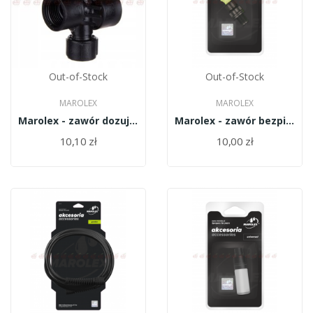
Out-of-Stock
Out-of-Stock
MAROLEX
MAROLEX
Marolex - zawór dozujacy 3/8'' R02c
Marolex - zawór bezpiecz.kpl R03D-H
10,10 zł
10,00 zł