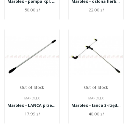
Marolex - pompa kpl. TITAN 12,16,20-II T5C
Marolex - osłona herbicydowa
50,00 zł
22,00 zł
Out-of-Stock
Out-of-Stock
MAROLEX
MAROLEX
Marolex - LANCA przedłużacz 100 cm R04mx/100
Marolex - lanca 3-rzędowa handlowa R03mr/60sk
17,99 zł
40,00 zł