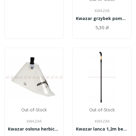
KWAZAR
Kwazar grzybek pompy do Oriona WAT.1054
5,30 zł
Out-of-Stock
Out-of-Stock
KWAZAR
KWAZAR
Kwazar osłona herbicydowa TPT.0206
Kwazar lanca 1,2m bez rączki...