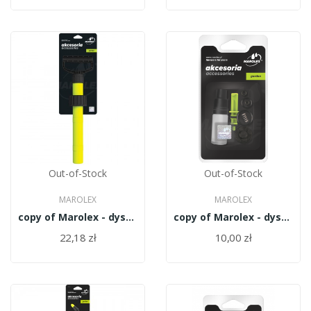
Out-of-Stock
Out-of-Stock
MAROLEX
MAROLEX
copy of Marolex - dysza kompletna MR1.0 H Z12/10-H
copy of Marolex - dysza kompletna MR1.0 H Z12/10-H
22,18 zł
10,00 zł