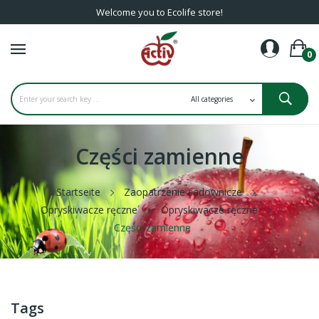
Welcome you to Ecolife store!
0
Części zamienne
Startseite
Zaopatrzenie sadownicze
Opryskiwacze ręczne
Opryskiwacze ręczne
Części zamienne
Tags