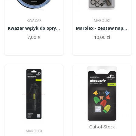
KWAZAR
MAROLEX
Kwazar wężyk do opryskiwacza 1,5m WAO.0818
Marolex - zestaw naprawczy do lancy Z08b
7,00 zł
10,00 zł
Out-of-Stock
MAROLEX