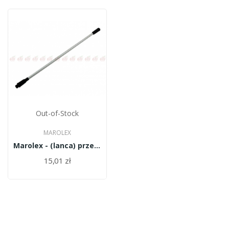
Out-of-Stock
MAROLEX
Marolex - (lanca) przedłużacz 60 cm handl....
15,01 zł