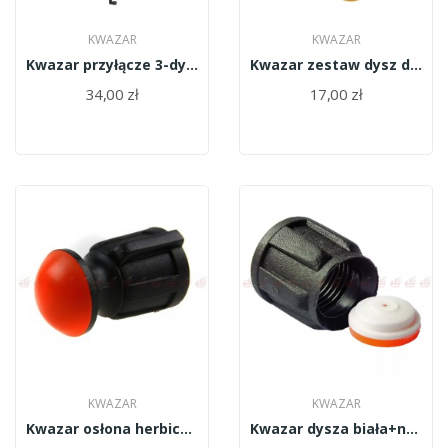
KWAZAR
KWAZAR
Kwazar przyłącze 3-dyszowe WAO.0813
Kwazar zestaw dysz do oriona WAO.0790
34,00 zł
17,00 zł
KWAZAR
KWAZAR
Kwazar osłona herbicydowa TPT.0206
Kwazar dysza biała+nakrętka kpl.blister WAO.0856