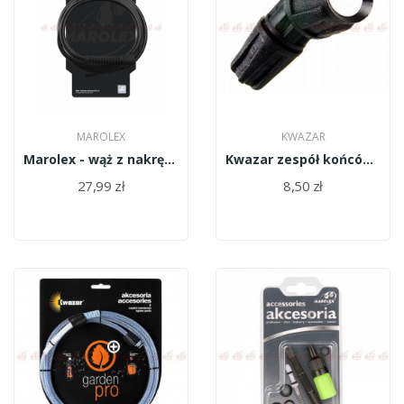
MAROLEX
KWAZAR
Marolex - wąż z nakrętkami 0,5m R011c/500
Kwazar zespół końcówki lancy blister WAO.0796
27,99 zł
8,50 zł