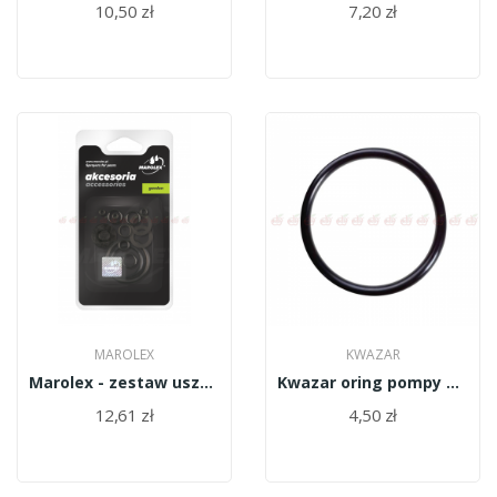
10,50 zł
7,20 zł
MAROLEX
KWAZAR
Marolex - zestaw uszczelek ogólny Z08u
Kwazar oring pompy Orion 46x5 WAO.1107
12,61 zł
4,50 zł