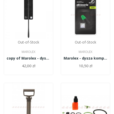
Out-of-Stock
Out-of-Stock
MAROLEX
MAROLEX
copy of Marolex - dysza kompletna MR1.0 H Z12/10-H
Marolex - dysza kompletna MR1.0 H Z12/10-H
42,00 zł
10,50 zł