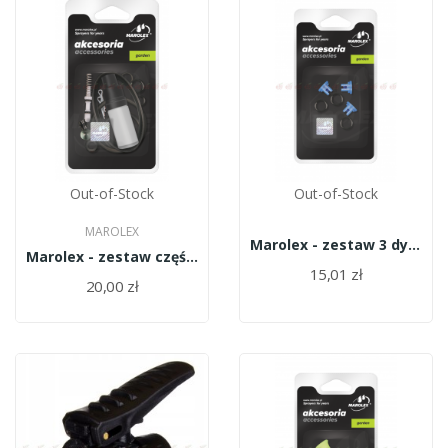
Out-of-Stock
Out-of-Stock
MAROLEX
Marolex - zestaw 3 dysz płaskostrumieniowych...
Marolex - zestaw części Titan 16,20 II Tit37
15,01 zł
20,00 zł