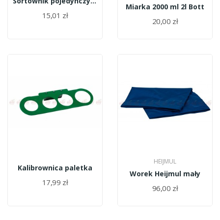
Sortownik pojedynczy (miarka) 9,5 cm
Miarka 2000 ml 2l Bott
15,01 zł
20,00 zł
HEIJMUL
Kalibrownica paletka
Worek Heijmul mały
17,99 zł
96,00 zł