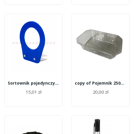
Sortownik pojedynczy (miarka) 7,0 cm
copy of Pojemnik 250gr H50 (borówka) PET karton...
15,01 zł
20,00 zł