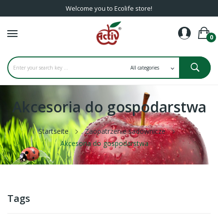
Welcome you to Ecolife store!
0
Akcesoria do gospodarstwa
Startseite
Zaopatrzenie sadownicze
Akcesoria do gospodarstwa
Tags