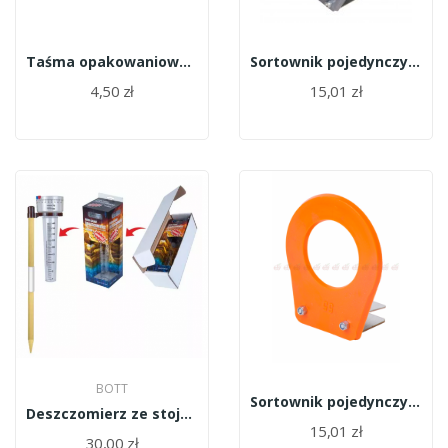
Taśma opakowaniowa przezroczysta /brązowa
Sortownik pojedynczy (miarka) 9,0 cm
4,50 zł
15,01 zł
BOTT
Sortownik pojedynczy (miarka) 5,5 cm
Deszczomierz ze stojakiem Bott(kpl)
15,01 zł
30,00 zł