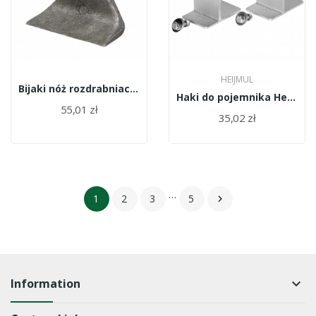
HEIJMUL
Bijaki nóż rozdrabniacza JTK RM4
Haki do pojemnika Heijmul
55,01 zł
35,02 zł
…
1
2
3
5

Information
keyboard_arrow_down