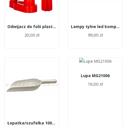
Odwijacz do folii plastikowy
Lampy tylne led komplet 2 szt. JH 105-A
20,00 zł
99,00 zł
Lupa MG21006
16,00 zł
Łopatka/szufelka 1000g biała