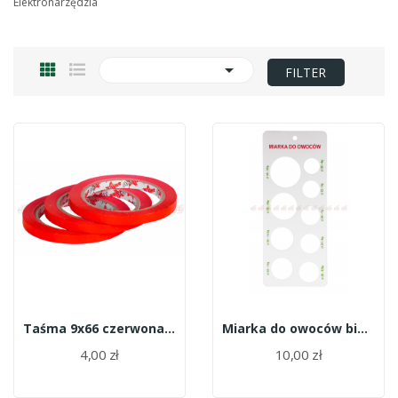
Elektronarzędzia

FILTER
Taśma 9x66 czerwona (do zaklejania woreczków)
Miarka do owoców biała 20-40
4,00 zł
10,00 zł