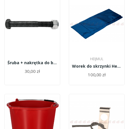
HEIJMUL
Śruba + nakrętka do bijaków RM-16 18063-20140
Worek do skrzynki Heijmul
30,00 zł
100,00 zł