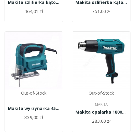
Makita szlifierka kątowa 125mm 1100W/9565HR/
Makita szlifierka kątowa 180mm 2400W...
464,01 zł
751,00 zł
Out-of-Stock
Out-of-Stock
MAKITA
Makita wyrzynarka 450W/4329/
Makita opalarka 1800W/HG6030K/
339,00 zł
283,00 zł