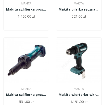
MAKITA
MAKITA
Makita szlifierka prosta 18V LI-ION...
Makita pilarka ręczna tarczowa 165mm 1050W/HS6601/
1.420,00 zł
521,00 zł
MAKITA
MAKITA
Makita szlifierka prosta AKU 18V LI-ION/DGD800Z/
Makita wiertarko-wkrętarka 2-bieg.BLDC 18V...
531,00 zł
1.191,00 zł