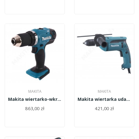
MAKITA
MAKITA
Makita wiertarko-wkrętarka 2-biegowa 18V...
Makita wiertarka udarowa 16mm 680W/HP1641FK/
863,00 zł
421,00 zł