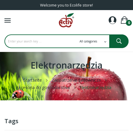
Welcome you to Ecolife store!
0
Elektronarzędzia
Startseite
Zaopatrzenie sadownicze
Akcesoria do gospodarstwa
Elektronarzędzia
Tags