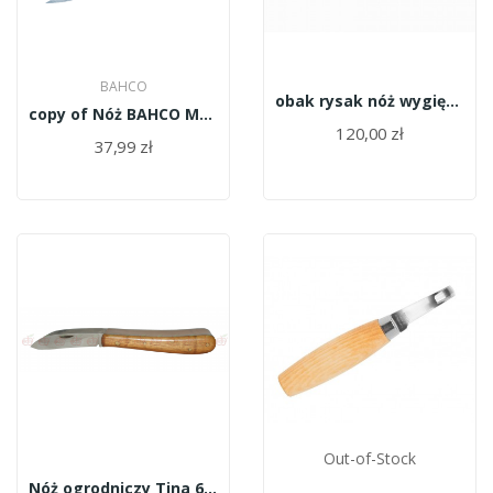
BAHCO
obak rysak nóż wygięty do raków 163
copy of Nóż BAHCO Mora 2444
120,00 zł
37,99 zł
Out-of-Stock
Nóż ogrodniczy Tina 670