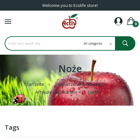
Welcome you to Ecolife store!
0
Noże
Startseite
Zaopatrzenie sadownicze
Artykuły szkółkarskie
Noże
Tags