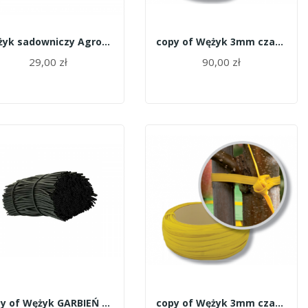
Wężyk sadowniczy Agrotube żółty 5mm 1kg (105mb)
copy of Wężyk 3mm czarny 5kg Grabień
29,00 zł
90,00 zł
copy of Wężyk GARBIEŃ cięty ULTRA szary 2kg/ok...
copy of Wężyk 3mm czarny 5kg Grabień