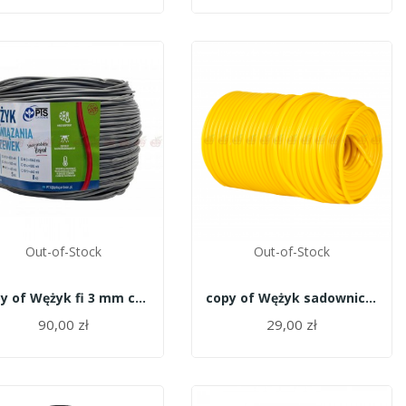
Out-of-Stock
Out-of-Stock
copy of Wężyk fi 3 mm czarny - 8kg Garbień
copy of Wężyk sadowniczy Agrotube żółty 5mm 1kg...
90,00 zł
29,00 zł