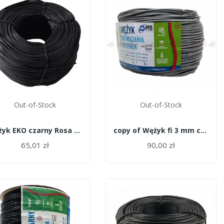
Out-of-Stock
Out-of-Stock
Wężyk EKO czarny Rosa 4mm 5 kg
copy of Wężyk fi 3 mm czarny - 8kg Garbień
65,01 zł
90,00 zł