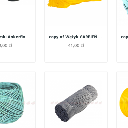
copy of Gumki Ankerfix 16cm 1kg/ok.230szt/
copy of Wężyk GARBIEŃ cięty ULTRA szary 2kg/ok...
,00 zł
41,00 zł