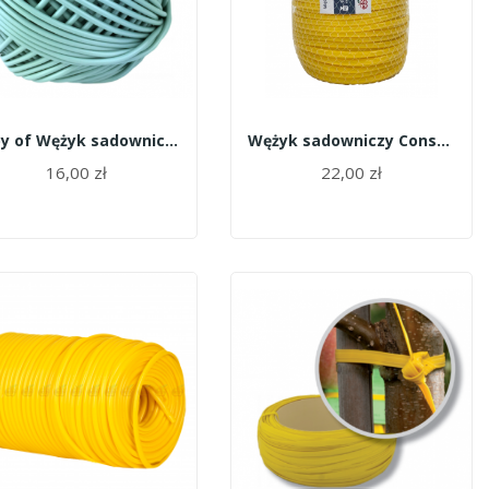
copy of Wężyk sadowniczy Agrotube żółty 5mm 1kg...
Wężyk sadowniczy Constructor żółty mała szpula...
16,00 zł
22,00 zł