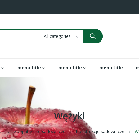
menu title
menu title
menu title
m
Wężyki
te
Zaopatrzenie sadownicze
Konstrukcje sadownicze
W