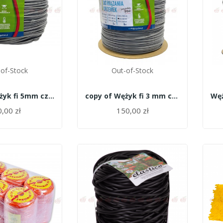
of-Stock
Out-of-Stock
copy of Wężyk fi 5mm czarny - 5kg Garbień
copy of Wężyk fi 3 mm czarny - 8kg Garbień
,00 zł
150,00 zł