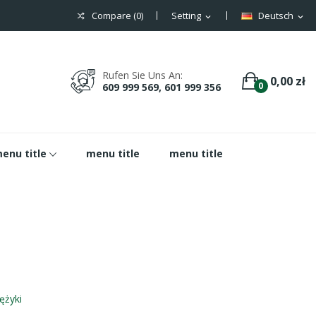
Compare (
0
)
Setting
Deutsch
expand_more
expand_more
Rufen Sie Uns An:
0,00 zł
0
609 999 569, 601 999 356
enu title
menu title
menu title
ężyki