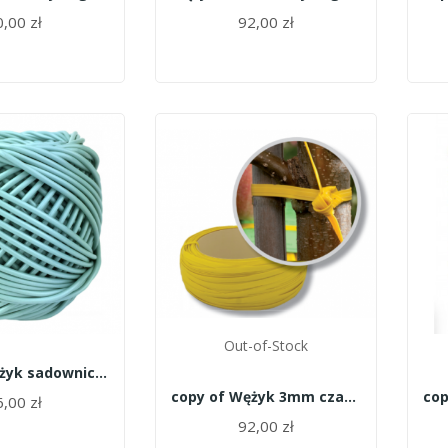
,00 zł
92,00 zł
Out-of-Stock
copy of Wężyk sadowniczy Agrotube żółty 5mm 1kg...
copy of Wężyk 3mm czarny 5kg Grabień
,00 zł
92,00 zł