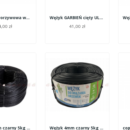
Osłonka tworzywowa wężyk 3,5mm 1kg 110m BOVI
Wężyk GARBIEŃ cięty ULTRA szary 2kg/ok 650szt
,00 zł
41,00 zł
Wężyk 3mm czarny 5kg Grabień
Wężyk 4mm czarny 5kg Grabień