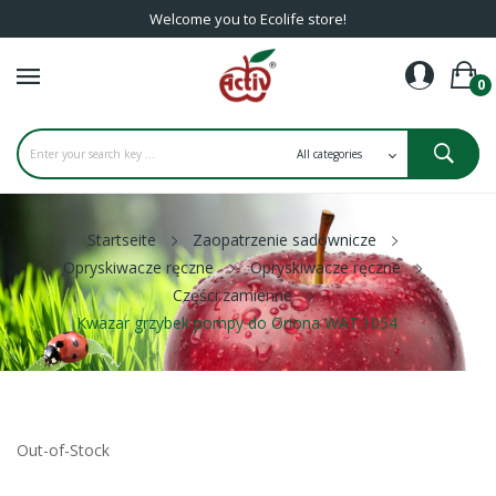
Welcome you to Ecolife store!
0
Startseite
Zaopatrzenie sadownicze
Opryskiwacze ręczne
Opryskiwacze ręczne
Części zamienne
Kwazar grzybek pompy do Oriona WAT.1054
Out-of-Stock