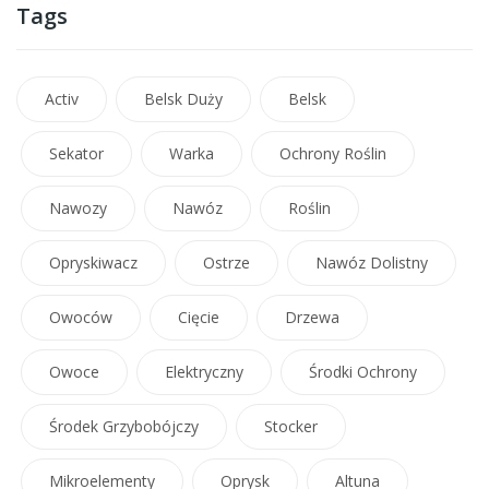
Tags
Activ
Belsk Duży
Belsk
Sekator
Warka
Ochrony Roślin
Nawozy
Nawóz
Roślin
Opryskiwacz
Ostrze
Nawóz Dolistny
Owoców
Cięcie
Drzewa
Owoce
Elektryczny
Środki Ochrony
Środek Grzybobójczy
Stocker
Mikroelementy
Oprysk
Altuna