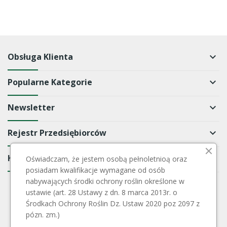
Obsługa Klienta
keyboard_arrow_down
Popularne Kategorie
keyboard_arrow_down
Newsletter
keyboard_arrow_down
Rejestr Przedsiębiorców
keyboard_arrow_down
Kontakt
keyboard_arrow_down
Oświadczam, że jestem osobą pełnoletnioą oraz
posiadam kwalifikacje wymagane od osób
nabywających środki ochrony roślin określone w
ustawie (art. 28 Ustawy z dn. 8 marca 2013r. o
Środkach Ochrony Roślin Dz. Ustaw 2020 poz 2097 z
pózn. zm.)