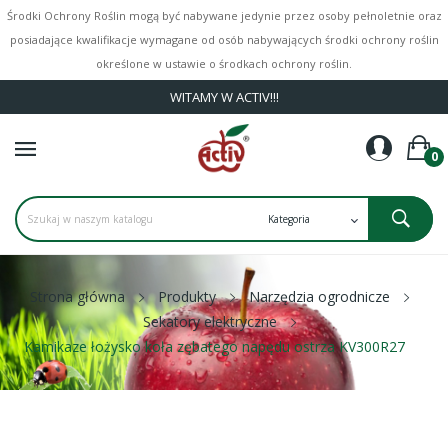
Środki Ochrony Roślin mogą być nabywane jedynie przez osoby pełnoletnie oraz
posiadające kwalifikacje wymagane od osób nabywających środki ochrony roślin
określone w ustawie o środkach ochrony roślin.
WITAMY W ACTIV!!!
0
Strona główna
Produkty
Narzędzia ogrodnicze
Sekatory elektryczne
Kamikaze łożysko koła zębatego napędu ostrza KV300R27