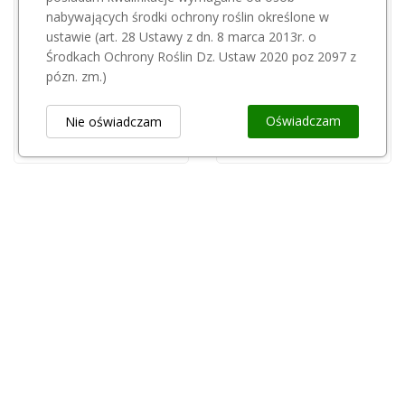
nabywających środki ochrony roślin określone w
ustawie (art. 28 Ustawy z dn. 8 marca 2013r. o
PELLENC
Środkach Ochrony Roślin Dz. Ustaw 2020 poz 2097 z
Pellenc rękawica gruba rozm 9 163555
pózn. zm.)
170,00 zł
Oświadczam
Nie oświadczam
Obsługa Klienta
keyboard_arrow_down
Popularne Kategorie
keyboard_arrow_down
Newsletter
keyboard_arrow_down
Rejestr Przedsiębiorców
keyboard_arrow_down