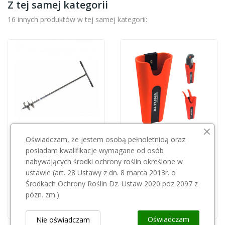
Z tej samej kategorii
16 innych produktów w tej samej kategorii:
Oświadczam, że jestem osobą pełnoletnioą oraz
ALTUNA
posiadam kwalifikacje wymagane od osób
Świder do gruntu BIG SWG200
nabywających środki ochrony roślin określone w
Kabura Altuna 97006
120,00 zł
ustawie (art. 28 Ustawy z dn. 8 marca 2013r. o
36,00 zł
Środkach Ochrony Roślin Dz. Ustaw 2020 poz 2097 z
pózn. zm.)
Oświadczam
Nie oświadczam