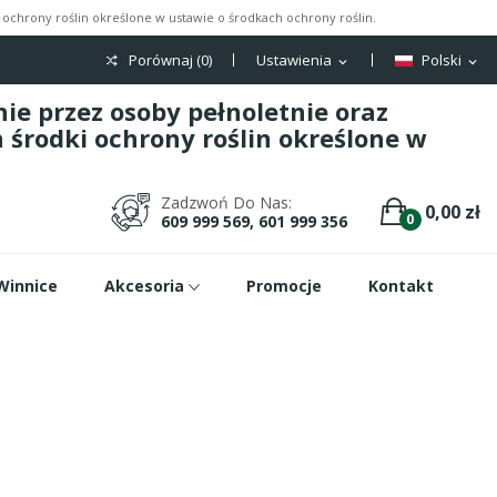
ochrony roślin określone w ustawie o środkach ochrony roślin.
Porównaj (
0
)
Ustawienia
Polski
expand_more
expand_more
e przez osoby pełnoletnie oraz
środki ochrony roślin określone w
Zadzwoń Do Nas:
0,00 zł
0
609 999 569, 601 999 356
Winnice
Akcesoria
Promocje
Kontakt