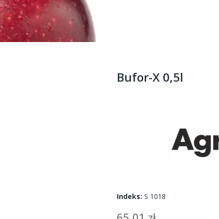
Bufor-X 0,5l
Indeks:
S 1018
65,01 zł