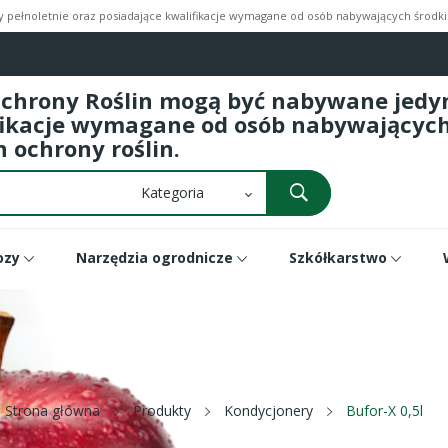
pełnoletnie oraz posiadające kwalifikacje wymagane od osób nabywających środki 
Ochrony Roślin mogą być nabywane jedyni
fikacje wymagane od osób nabywających 
 ochrony roślin.
ozy
Narzędzia ogrodnicze
Szkółkarstwo
Strona główna
Produkty
Kondycjonery
Bufor-X 0,5l