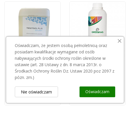
Oświadczam, że jestem osobą pełnoletnioą oraz
posiadam kwalifikacje wymagane od osób
nabywających środki ochrony roślin określone w
Przepraszamy, ten produkt
ustawie (art. 28 Ustawy z dn. 8 marca 2013r. o
jest niedostępny.
Olej Parafinol 20l
Środkach Ochrony Roślin Dz. Ustaw 2020 poz 2097 z
260,00 zł
pózn. zm.)
GREEN HAS ITALIA
GREIT VG 15l (aminokwasy roślinne)
Oświadczam
Nie oświadczam
510,00 zł