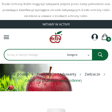
Środki Ochrony Roślin mogą być nabywane jedynie przez osoby pełnoletnie oraz
posiadające kwalifikacje wymagane od osób nabywających środki ochrony roślin
określone w ustawie o środkach ochrony roślin.
WITAMY W ACTIV!!!
0
Strona główna
Produkty
Adiuwanty
Zwilżacze
GREIT VG 1l (aminokwasy roślinne)