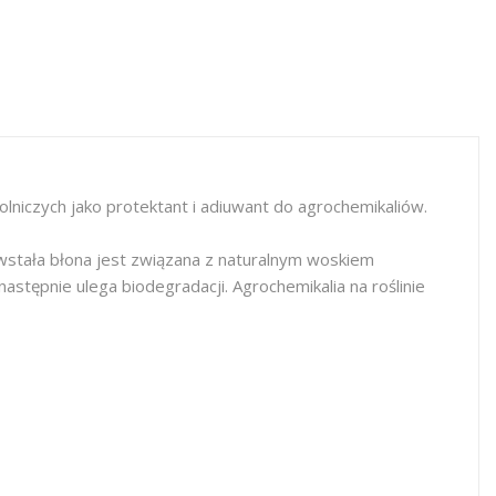
lniczych jako protektant i adiuwant do agrochemikaliów.
wstała błona jest związana z naturalnym woskiem
astępnie ulega biodegradacji. Agrochemikalia na roślinie