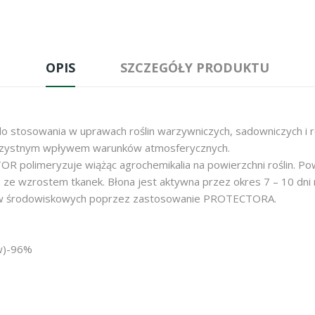
OPIS
SZCZEGÓŁY PRODUKTU
o stosowania w uprawach roślin warzywniczych, sadowniczych i ro
korzystnym wpływem warunków atmosferycznych.
 polimeryzuje wiążąc agrochemikalia na powierzchni roślin. Po
z ze wzrostem tkanek. Błona jest aktywna przez okres 7 – 10 dni n
w środowiskowych poprzez zastosowanie PROTECTORA.
ów)-96%