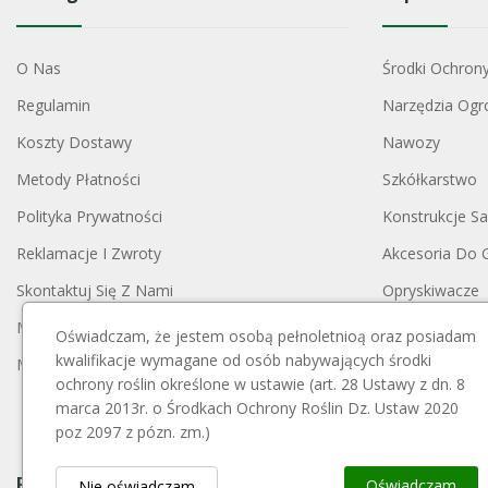
O Nas
Środki Ochron
Regulamin
Narzędzia Ogr
Koszty Dostawy
Nawozy
Metody Płatności
Szkółkarstwo
Polityka Prywatności
Konstrukcje S
Reklamacje I Zwroty
Akcesoria Do 
Skontaktuj Się Z Nami
Opryskiwacze
Mapa Strony
Opakowania
Oświadczam, że jestem osobą pełnoletnioą oraz posiadam
kwalifikacje wymagane od osób nabywających środki
Moje Konto
Blog
ochrony roślin określone w ustawie (art. 28 Ustawy z dn. 8
marca 2013r. o Środkach Ochrony Roślin Dz. Ustaw 2020
poz 2097 z pózn. zm.)
Payment Block
Oświadczam
Nie oświadczam