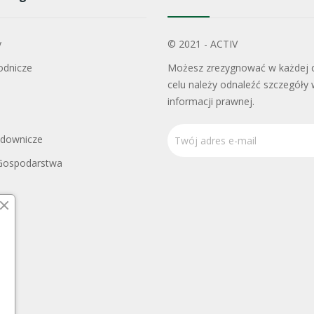
y
© 2021 - ACTIV
odnicze
Możesz zrezygnować w każdej c
celu należy odnaleźć szczegóły 
informacji prawnej.
adownicze
Gospodarstwa