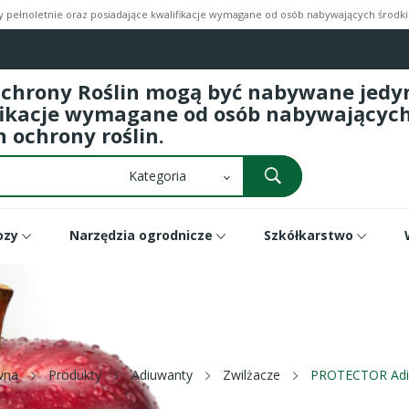
pełnoletnie oraz posiadające kwalifikacje wymagane od osób nabywających środki 
Ochrony Roślin mogą być nabywane jedyni
fikacje wymagane od osób nabywających 
 ochrony roślin.
ozy
Narzędzia ogrodnicze
Szkółkarstwo
wna
Produkty
Adiuwanty
Zwilżacze
PROTECTOR Adi