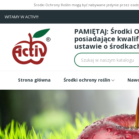
Środki Ochrony Roślin mogą być nabywane jedynie przez osoby 
WITAMY W ACTIV!!!
PAMIĘTAJ: Środki 
posiadające kwali
ustawie o środkach
Strona główna
Środki ochrony roślin
Naw
Strona głó