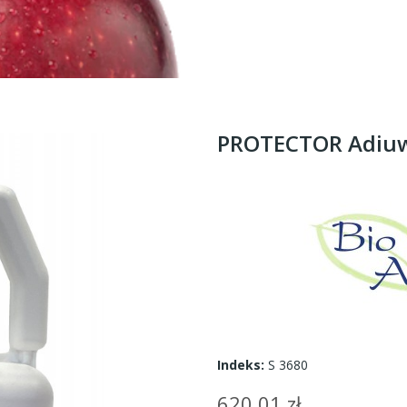
PROTECTOR Adiuw
Indeks:
S 3680
620,01 zł