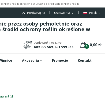
ochrony roślin określone w ustawie o środkach ochrony roślin.
Porównaj (
0
)
Ustawienia
Polski
expand_more
expand_more
e przez osoby pełnoletnie oraz
środki ochrony roślin określone w
Zadzwoń Do Nas:
0,00 zł
0
609 999 569, 601 999 356
Winnice
Akcesoria
Promocje
Kontakt
uwant 5l