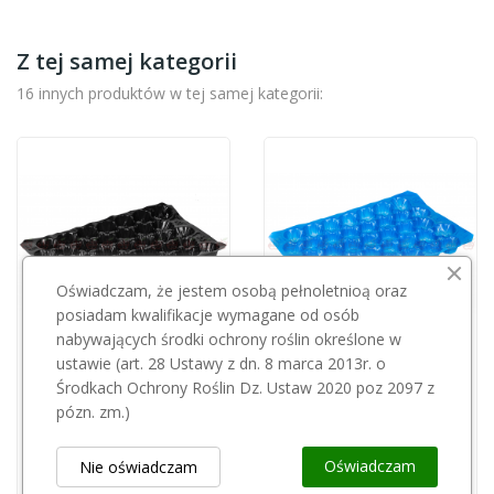
Z tej samej kategorii
16 innych produktów w tej samej kategorii:
Oświadczam, że jestem osobą pełnoletnioą oraz
posiadam kwalifikacje wymagane od osób
nabywających środki ochrony roślin określone w
Przepraszamy, ten produkt
Przepraszamy, ten produkt
ustawie (art. 28 Ustawy z dn. 8 marca 2013r. o
Środkach Ochrony Roślin Dz. Ustaw 2020 poz 2097 z
jest niedostępny.
jest niedostępny.
pózn. zm.)
Tacka plastikowa czarna 45 opak 700 szt
Tacka plastikowa ACTIV niebieska mała 16
Oświadczam
Nie oświadczam
0,32 zł
0,32 zł