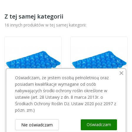
Z tej samej kategorii
16 innych produktów w tej samej kategorii:
Oświadczam, że jestem osobą pełnoletnioą oraz
posiadam kwalifikacje wymagane od osób
nabywających środki ochrony roślin określone w
Przepraszamy, ten produkt
ustawie (art. 28 Ustawy z dn. 8 marca 2013r. o
Środkach Ochrony Roślin Dz. Ustaw 2020 poz 2097 z
jest niedostępny.
Tacka plastikowa ACTIV niebieska mała 27
pózn. zm.)
0,32 zł
Tacka PP opak 700 szt 48 N
Oświadczam
Nie oświadczam
0,32 zł