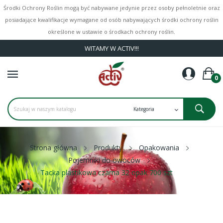
Środki Ochrony Roślin mogą być nabywane jedynie przez osoby pełnoletnie oraz
posiadające kwalifikacje wymagane od osób nabywających środki ochrony roślin
określone w ustawie o środkach ochrony roślin.
WITAMY W ACTIV!!!
0
Strona główna
Produkty
Opakowania
Pojemniki do owoców
Tacka plastikowa czarna 32 opak 700 szt