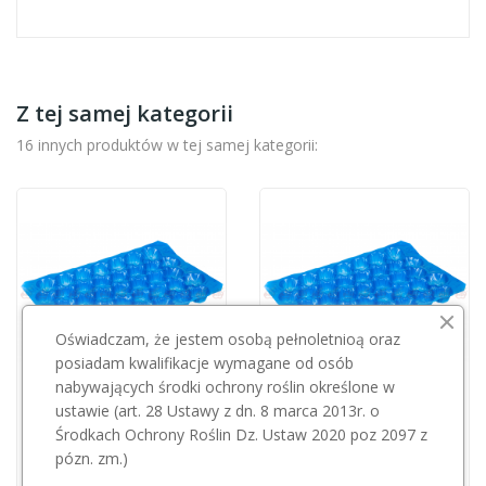
Z tej samej kategorii
16 innych produktów w tej samej kategorii:
Oświadczam, że jestem osobą pełnoletnioą oraz
posiadam kwalifikacje wymagane od osób
nabywających środki ochrony roślin określone w
Przepraszamy, ten produkt
Przepraszamy, ten produkt
ustawie (art. 28 Ustawy z dn. 8 marca 2013r. o
Środkach Ochrony Roślin Dz. Ustaw 2020 poz 2097 z
jest niedostępny.
jest niedostępny.
pózn. zm.)