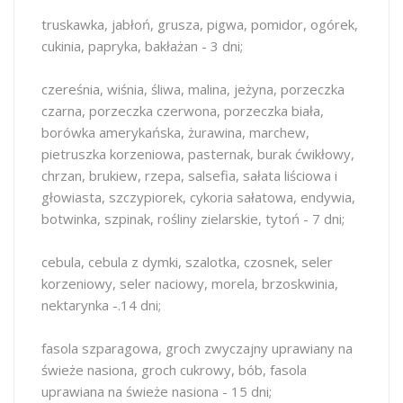
truskawka, jabłoń, grusza, pigwa, pomidor, ogórek,
cukinia, papryka, bakłażan - 3 dni;
czereśnia, wiśnia, śliwa, malina, jeżyna, porzeczka
czarna, porzeczka czerwona, porzeczka biała,
borówka amerykańska, żurawina, marchew,
pietruszka korzeniowa, pasternak, burak ćwikłowy,
chrzan, brukiew, rzepa, salsefia, sałata liściowa i
głowiasta, szczypiorek, cykoria sałatowa, endywia,
botwinka, szpinak, rośliny zielarskie, tytoń - 7 dni;
cebula, cebula z dymki, szalotka, czosnek, seler
korzeniowy, seler naciowy, morela, brzoskwinia,
nektarynka -.14 dni;
fasola szparagowa, groch zwyczajny uprawiany na
świeże nasiona, groch cukrowy, bób, fasola
uprawiana na świeże nasiona - 15 dni;