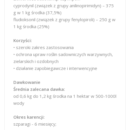
cyprodynil (związek z grupy anilinopirimidyn) – 375
g w 1 kg środka (37,5%)
fludioksonil (związek z grupy fenylopiroli) – 250 g w
1 kg środka (25%)
Korzyści:
• szeroki zakres zastosowania
• ochrona upraw roślin sadowniczych warzywnych,
zielarskich i ozdobnych
• działanie zapobiegawcze i interwencyjne
Dawkowanie
Średnia zalecana dawka:
od 0,6 kg do 1,2 kg środka na 1 hektar w 500-1000l
wody
Okres karencji:
szparagi - 6 miesięcy;