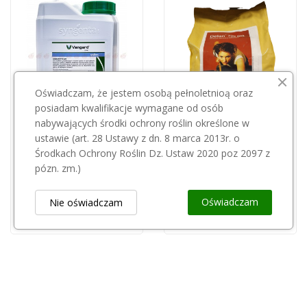
Oświadczam, że jestem osobą pełnoletnioą oraz
posiadam kwalifikacje wymagane od osób
nabywających środki ochrony roślin określone w
Przepraszamy, ten produkt
ustawie (art. 28 Ustawy z dn. 8 marca 2013r. o
BASF
jest niedostępny.
Środkach Ochrony Roślin Dz. Ustaw 2020 poz 2097 z
Delan 700 WG 5kg
pózn. zm.)
910,00 zł
Vangard 75 WG 5 kg
856,96 zł
Oświadczam
Nie oświadczam
Obsługa Klienta
keyboard_arrow_down