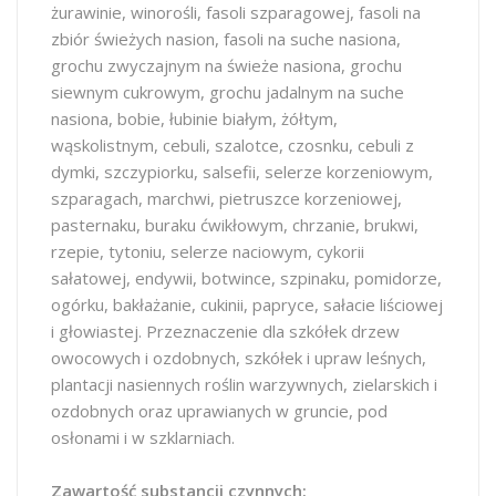
żurawinie, winorośli, fasoli szparagowej, fasoli na
zbiór świeżych nasion, fasoli na suche nasiona,
grochu zwyczajnym na świeże nasiona, grochu
siewnym cukrowym, grochu jadalnym na suche
nasiona, bobie, łubinie białym, żółtym,
wąskolistnym, cebuli, szalotce, czosnku, cebuli z
dymki, szczypiorku, salsefii, selerze korzeniowym,
szparagach, marchwi, pietruszce korzeniowej,
pasternaku, buraku ćwikłowym, chrzanie, brukwi,
rzepie, tytoniu, selerze naciowym, cykorii
sałatowej, endywii, botwince, szpinaku, pomidorze,
ogórku, bakłażanie, cukinii, papryce, sałacie liściowej
i głowiastej. Przeznaczenie dla szkółek drzew
owocowych i ozdobnych, szkółek i upraw leśnych,
plantacji nasiennych roślin warzywnych, zielarskich i
ozdobnych oraz uprawianych w gruncie, pod
osłonami i w szklarniach.
Zawartość substancji czynnych: