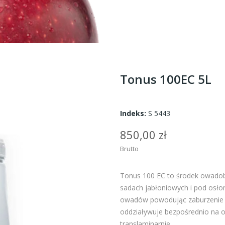
Tonus 100EC 5L
Indeks:
S 5443
850,00 zł
Brutto
Tonus 100 EC to środek owadob
sadach jabłoniowych i pod osło
owadów powodując zaburzenie p
oddziaływuje bezpośrednio na os
translaminarnie.