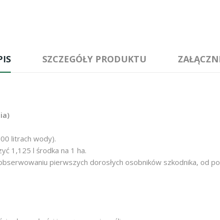
PIS
SZCZEGÓŁY PRODUKTU
ZAŁĄCZNI
ia)
0 litrach wody).
ć 1,125 l środka na 1 ha.
bserwowaniu pierwszych dorosłych osobników szkodnika, od poc