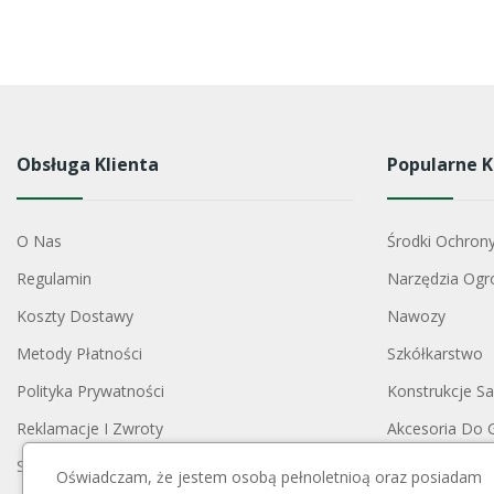
Obsługa Klienta
Popularne K
O Nas
Środki Ochron
Regulamin
Narzędzia Ogr
Koszty Dostawy
Nawozy
Metody Płatności
Szkółkarstwo
Polityka Prywatności
Konstrukcje S
Reklamacje I Zwroty
Akcesoria Do 
Skontaktuj Się Z Nami
Opryskiwacze
Oświadczam, że jestem osobą pełnoletnioą oraz posiadam