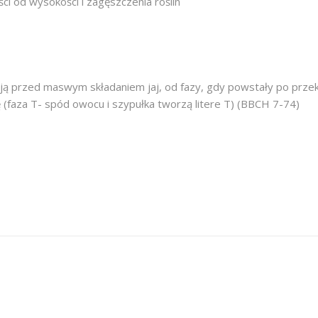
ci od wysokości i zagęszczenia roślin
ją przed maswym składaniem jaj, od fazy, gdy powstały po przekw
(faza T- spód owocu i szypułka tworzą litere T) (BBCH 7-74)