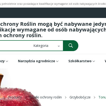
pełnoletnie oraz posiadające kwalifikacje wymagane od osób nabywających środki 
Ochrony Roślin mogą być nabywane jedyni
fikacje wymagane od osób nabywających 
 ochrony roślin.
ozy
Narzędzia ogrodnicze
Szkółkarstwo
a
Produkty
Środki ochrony roślin
Grzybobójcze
Tonu