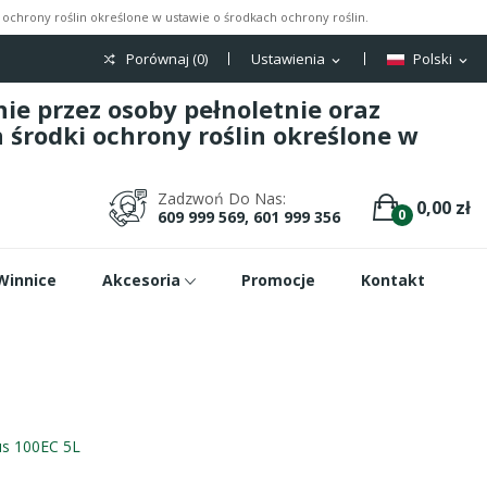
ochrony roślin określone w ustawie o środkach ochrony roślin.
Porównaj (
0
)
Ustawienia
Polski
expand_more
expand_more
e przez osoby pełnoletnie oraz
środki ochrony roślin określone w
Zadzwoń Do Nas:
0,00 zł
0
609 999 569, 601 999 356
Winnice
Akcesoria
Promocje
Kontakt
s 100EC 5L