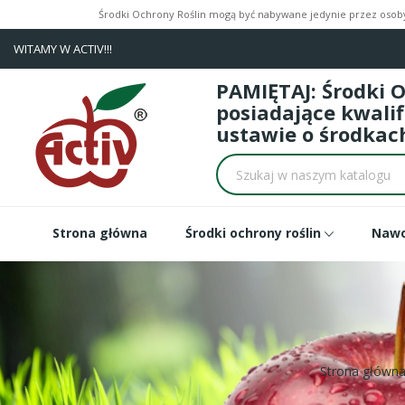
Środki Ochrony Roślin mogą być nabywane jedynie przez osoby 
WITAMY W ACTIV!!!
PAMIĘTAJ: Środki 
posiadające kwali
ustawie o środkach
Strona główna
Środki ochrony roślin
Naw
Strona główn