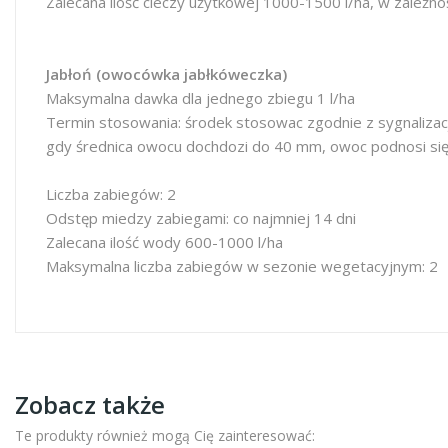
Zalecana ilość cieczy użytkowej 1000-1500 l/ha, w zależnoś
Jabłoń (owocówka jabłkóweczka)
Maksymalna dawka dla jednego zbiegu 1 l/ha
Termin stosowania: środek stosowac zgodnie z sygnalizac
gdy średnica owocu dochdozi do 40 mm, owoc podnosi się 
Liczba zabiegów: 2
Odstęp miedzy zabiegami: co najmniej 14 dni
Zalecana ilość wody 600-1000 l/ha
Maksymalna liczba zabiegów w sezonie wegetacyjnym: 2
Zobacz także
Te produkty również mogą Cię zainteresować: