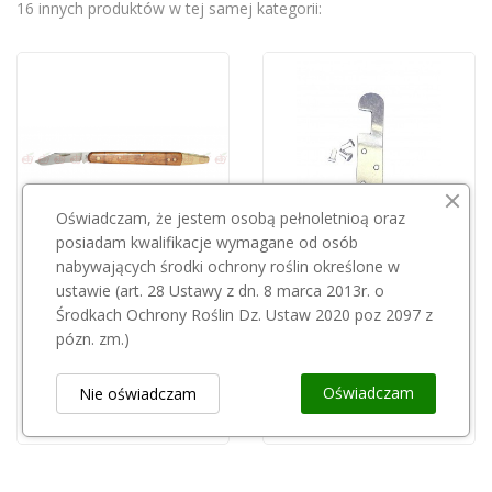
16 innych produktów w tej samej kategorii:
Oświadczam, że jestem osobą pełnoletnioą oraz
posiadam kwalifikacje wymagane od osób
nabywających środki ochrony roślin określone w
Przepraszamy, ten produkt
ustawie (art. 28 Ustawy z dn. 8 marca 2013r. o
HEIJMUL
jest niedostępny.
Środkach Ochrony Roślin Dz. Ustaw 2020 poz 2097 z
Hak prawy do zapięcia gumy Heijmul
pózn. zm.)
8,00 zł
Nóż ogrodniczy Tina 645/9f
285,00 zł
Oświadczam
Nie oświadczam