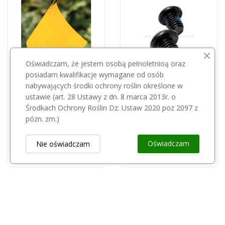
Oświadczam, że jestem osobą pełnoletnioą oraz
posiadam kwalifikacje wymagane od osób
nabywających środki ochrony roślin określone w
ustawie (art. 28 Ustawy z dn. 8 marca 2013r. o
BIOCONT
LOWE
Środkach Ochrony Roślin Dz. Ustaw 2020 poz 2097 z
Tablice lepowe żółte a4 pakowane po 6szt
Śruby do kowadła 20.006 Lowe 2szt(1kpl)
pózn. zm.)
35,01 zł
7,00 zł
Oświadczam
Nie oświadczam
Obsługa Klienta
keyboard_arrow_down