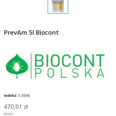
PrevAm 5l Biocont
Indeks:
S 0696
470,01 zł
Brutto