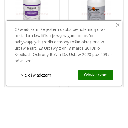
Oświadczam, że jestem osobą pełnoletnioą oraz
posiadam kwalifikacje wymagane od osób
nabywających środki ochrony roślin określone w
Przepraszamy, ten produkt
ustawie (art. 28 Ustawy z dn. 8 marca 2013r. o
INNVIGO
jest niedostępny.
Środkach Ochrony Roślin Dz. Ustaw 2020 poz 2097 z
Ambrossio 500SC 1l
pózn. zm.)
SUMI AGRO
64,99 zł
Kendo 50EW 1l
Oświadczam
Nie oświadczam
285,00 zł
Obsługa Klienta
keyboard_arrow_down