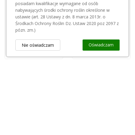
posiadam kwalifikacje wymagane od osób
nabywających środki ochrony roślin określone w
Przepraszamy, ten produkt
ustawie (art. 28 Ustawy z dn. 8 marca 2013r. o
BIOCONT
jest niedostępny.
Środkach Ochrony Roślin Dz. Ustaw 2020 poz 2097 z
PrevAm 1l Biocont
pózn. zm.)
AGRII
100,00 zł
Kapelan 80 WG 25kg
Oświadczam
Nie oświadczam
680,00 zł
Obsługa Klienta
keyboard_arrow_down
Popularne Kategorie
keyboard_arrow_down
Newsletter
keyboard_arrow_down
Rejestr Przedsiębiorców
keyboard_arrow_down