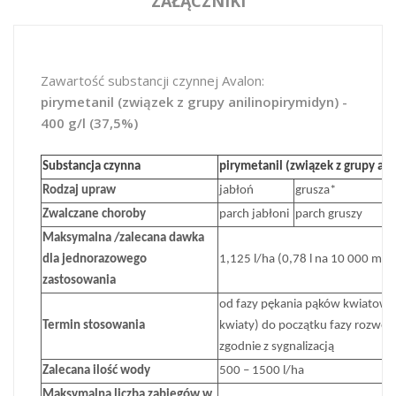
ZAŁĄCZNIKI
Zawartość substancji czynnej Avalon:
pirymetanil (związek z grupy anilinopirymidyn) -
400 g/l (37,5%)
Substancja czynna
pirymetanil (związek z grupy ani
Rodzaj upraw
jabłoń
grusza*
Zwalczane choroby
parch jabłoni
parch gruszy
Maksymalna /zalecana dawka
dla jednorazowego
1,125 l/ha (0,78 l na 10 000 m2 L
zastosowania
od fazy pękania pąków kwiatowych
Termin stosowania
kwiaty) do początku fazy rozwoj
zgodnie z sygnalizacją
Zalecana ilość wody
500 – 1500 l/ha
Maksymalna liczba zabiegów w