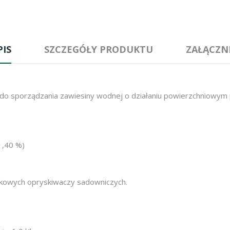
PIS
SZCZEGÓŁY PRODUKTU
ZAŁĄCZNI
u do sporządzania zawiesiny wodnej o działaniu powierzchniowy
41,40 %)
ikowych opryskiwaczy sadowniczych.