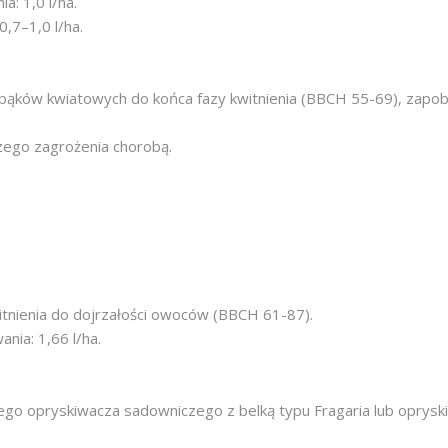
: 1,0 l/ha.
,7–1,0 l/ha.
pąków kwiatowych do końca fazy kwitnienia (BBCH 55-69), zapob
ego zagrożenia chorobą.
tnienia do dojrzałości owoców (BBCH 61-87).
ia: 1,66 l/ha.
ego opryskiwacza sadowniczego z belką typu Fragaria lub opry