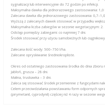
sygnalizacji lub interwencyjnie do 72 godzin po infekcji.
Maksymalna dawka dla jednorazowego zastosowania: 1,0 l
Zalecana dawka dla jednorazowego zastosowania: 0,7–1,0 
Wyższą z zalecanych dawek stosować w przypadku większ
Maksymalna liczba zabiegów w sezonie wegetacyjnym: 2.
Odstęp pomiędzy zabiegami: co najmniej 7 dni.
Środek stosować przy użyciu samobieżnych lub ciągnikow
Zalecana ilość wody: 500–750 l/ha.
Zalecane opryskiwanie średniokropliste.
Okres od ostatniego zastosowania środka do dnia zbioru ro
Jabłoń, grusza – 28 dni.
Malina, truskawka – 3 dni.
Zaleca się stosować środek przemiennie z fungicydami nal
Celem przeciwdziałania powstawaniu form odpornych spra
(pirymetanil, cyprodynil) częściej niż 4 razy w sezonie we