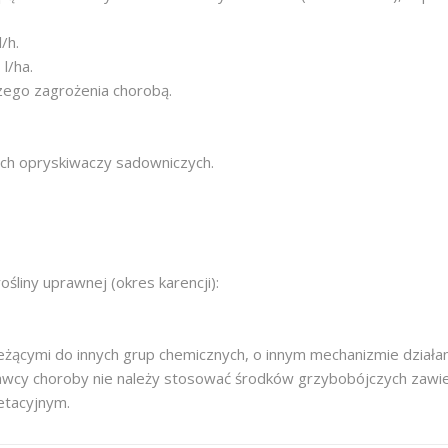
/h.
l/ha.
ego zagrożenia chorobą.
ych opryskiwaczy sadowniczych.
śliny uprawnej (okres karencji):
eżącymi do innych grup chemicznych, o innym mechanizmie działan
wcy choroby nie należy stosować środków grzybobójczych zawiera
getacyjnym.