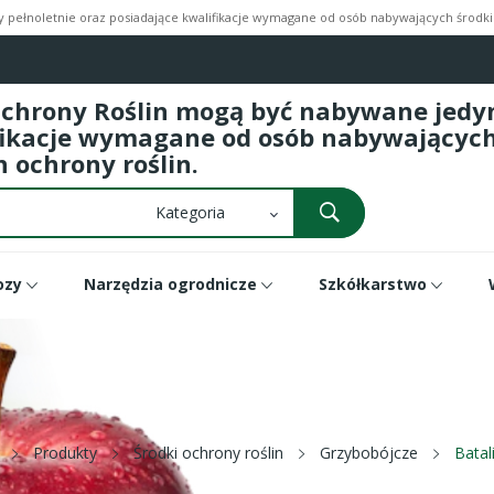
pełnoletnie oraz posiadające kwalifikacje wymagane od osób nabywających środki 
Ochrony Roślin mogą być nabywane jedyni
fikacje wymagane od osób nabywających 
 ochrony roślin.
ozy
Narzędzia ogrodnicze
Szkółkarstwo
Produkty
Środki ochrony roślin
Grzybobójcze
Batal