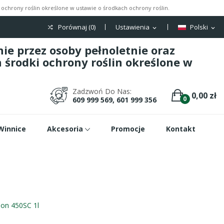
ochrony roślin określone w ustawie o środkach ochrony roślin.
Porównaj (
0
)
Ustawienia
Polski
expand_more
expand_more
e przez osoby pełnoletnie oraz
środki ochrony roślin określone w
Zadzwoń Do Nas:
0,00 zł
0
609 999 569, 601 999 356
Winnice
Akcesoria
Promocje
Kontakt
ion 450SC 1l