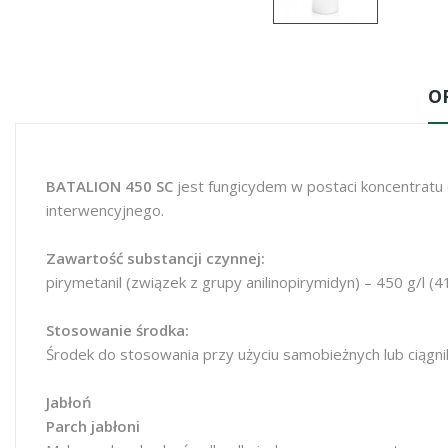
O
BATALION 450 SC
jest fungicydem w postaci koncentrat
interwencyjnego.
Zawartość substancji czynnej:
pirymetanil (związek z grupy anilinopirymidyn) – 450 g/l (
Stosowanie środka:
Środek do stosowania przy użyciu samobieżnych lub ciągn
Jabłoń
Parch jabłoni