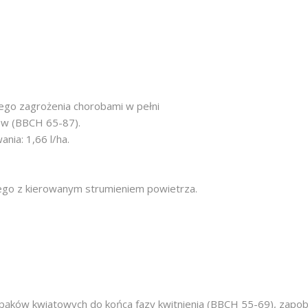
ego zagrożenia chorobami w pełni
dów (BBCH 65-87).
ia: 1,66 l/ha.
ego z kierowanym strumieniem powietrza.
pąków kwiatowych do końca fazy kwitnienia (BBCH 55-69), zapobi