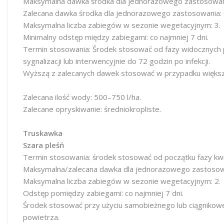
Maksymalna dawka środka dla jednorazowego zastosowania
Zalecana dawka środka dla jednorazowego zastosowania: 0
Maksymalna liczba zabiegów w sezonie wegetacyjnym: 3.
Minimalny odstęp między zabiegami: co najmniej 7 dni.
Termin stosowania: Środek stosować od fazy widocznych 
sygnalizacji lub interwencyjnie do 72 godzin po infekcji.
Wyższą z zalecanych dawek stosować w przypadku większ
Zalecana ilość wody: 500–750 l/ha.
Zalecane opryskiwanie: średniokropliste.
Truskawka
Szara pleśń
Termin stosowania: środek stosować od początku fazy kwi
Maksymalna/zalecana dawka dla jednorazowego zastosowan
Maksymalna liczba zabiegów w sezonie wegetacyjnym: 2.
Odstęp pomiędzy zabiegami: co najmniej 7 dni.
Środek stosować przy użyciu samobieżnego lub ciągnikow
powietrza.