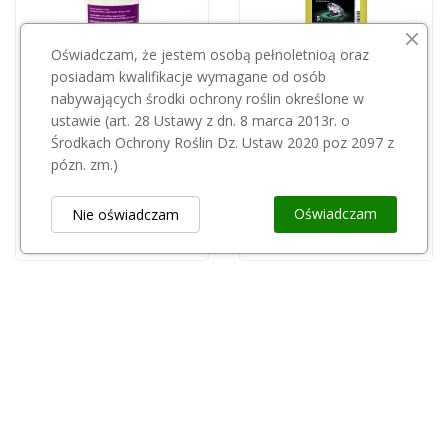
Oświadczam, że jestem osobą pełnoletnioą oraz
posiadam kwalifikacje wymagane od osób
nabywających środki ochrony roślin określone w
Przepraszamy, ten produkt
ustawie (art. 28 Ustawy z dn. 8 marca 2013r. o
jest niedostępny.
Porter 250EC 500ml
Środkach Ochrony Roślin Dz. Ustaw 2020 poz 2097 z
45,00 zł
pózn. zm.)
BASF
FABAN 500 SC 5 L
Oświadczam
Nie oświadczam
1 149,99 zł
Obsługa Klienta
keyboard_arrow_down
Popularne Kategorie
keyboard_arrow_down