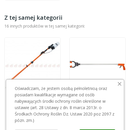
Z tej samej kategorii
16 innych produktów w tej samej kategorii:
Oświadczam, że jestem osobą pełnoletnioą oraz
posiadam kwalifikacje wymagane od osób
nabywających środki ochrony roślin określone w
STOCKER
STOCKER
ustawie (art. 28 Ustawy z dn. 8 marca 2013r. o
Opryskiwacz lanca herbicydowa elektryczna 1l...
Chwytak do śmieci - Stocker 100cm
Środkach Ochrony Roślin Dz. Ustaw 2020 poz 2097 z
340,00 zł
160,00 zł
pózn. zm.)