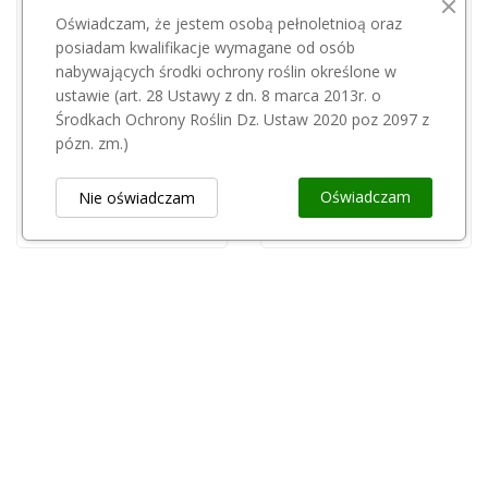
Oświadczam, że jestem osobą pełnoletnioą oraz
posiadam kwalifikacje wymagane od osób
nabywających środki ochrony roślin określone w
Przepraszamy, ten produkt
Przepraszamy, ten produkt
ustawie (art. 28 Ustawy z dn. 8 marca 2013r. o
jest niedostępny.
jest niedostępny.
Środkach Ochrony Roślin Dz. Ustaw 2020 poz 2097 z
pózn. zm.)
Polifoska 6-NPKS 6-20-30-7 50kg
Magic P STAR 10l
178,18 zł
352,00 zł
Oświadczam
Nie oświadczam
Obsługa Klienta
keyboard_arrow_down
Popularne Kategorie
keyboard_arrow_down
Newsletter
keyboard_arrow_down