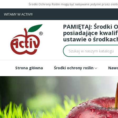
Środki Ochrony Roślin mogą być nabywane jedynie przez osoby 
WITAMY W ACTIV!!!
PAMIĘTAJ: Środki 
posiadające kwali
ustawie o środkach
Strona główna
Środki ochrony roślin
Naw
Strona główn