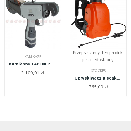
Przepraszamy, ten produkt
KAMIKAZE
jest niedostępny.
Kamikaze TAPENER elektryczny sadowniczy KV4
STOCKER
3 100,01 zł
Opryskiwacz plecakowy elektryczny ERGO 12l 3/5...
765,00 zł