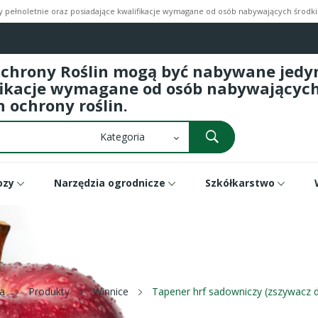
pełnoletnie oraz posiadające kwalifikacje wymagane od osób nabywających środki 
Ochrony Roślin mogą być nabywane jedyni
fikacje wymagane od osób nabywających 
 ochrony roślin.
ozy
Narzędzia ogrodnicze
Szkółkarstwo
a
Produkty
Winnice
Tapener hrf sadowniczy (zszywacz 