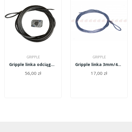
GRIPPLE
GRIPPLE
Gripple linka odciągowa dyniamic DPAK-D6-8M
Gripple linka 3mm/4m+Medium - GPAK-PW3-4M
56,00 zł
17,00 zł