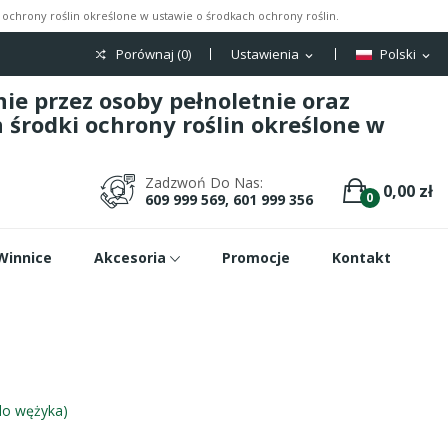
ochrony roślin określone w ustawie o środkach ochrony roślin.
Porównaj (
0
)
Ustawienia
Polski
expand_more
expand_more
e przez osoby pełnoletnie oraz
środki ochrony roślin określone w
Zadzwoń Do Nas:
0,00 zł
0
609 999 569, 601 999 356
Winnice
Akcesoria
Promocje
Kontakt
do wężyka)