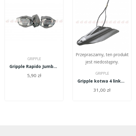
Przepraszamy, ten produkt
GRIPPLE
jest niedostępny.
Gripple Rapido Jumbo/2,50-3,15mm/600kg
GRIPPLE
5,90 zł
Gripple kotwa 4 linka 0,9m - GA4-WT-4mm-0,9m
31,00 zł