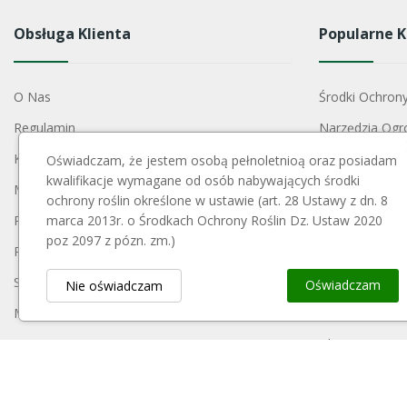
Obsługa Klienta
Popularne K
O Nas
Środki Ochron
Regulamin
Narzędzia Ogr
Koszty Dostawy
Nawozy
Oświadczam, że jestem osobą pełnoletnioą oraz posiadam
kwalifikacje wymagane od osób nabywających środki
Metody Płatności
Szkółkarstwo
ochrony roślin określone w ustawie (art. 28 Ustawy z dn. 8
Polityka Prywatności
marca 2013r. o Środkach Ochrony Roślin Dz. Ustaw 2020
Konstrukcje S
poz 2097 z pózn. zm.)
Reklamacje I Zwroty
Akcesoria Do 
Skontaktuj Się Z Nami
Opryskiwacze
Oświadczam
Nie oświadczam
Mapa Strony
Opakowania
Moje Konto
Blog