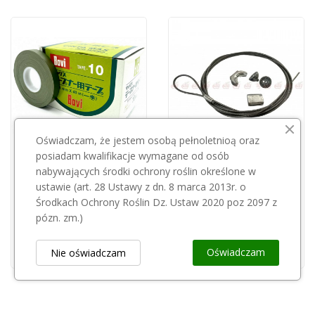
Oświadczam, że jestem osobą pełnoletnioą oraz
posiadam kwalifikacje wymagane od osób
Przepraszamy, ten produkt
nabywających środki ochrony roślin określone w
GRIPPLE
jest niedostępny.
ustawie (art. 28 Ustawy z dn. 8 marca 2013r. o
Gripple linka 3mm/3m+GP1 - GPAK-PM3-3M
Środkach Ochrony Roślin Dz. Ustaw 2020 poz 2097 z
17,50 zł
Taśma do tapenera szkółkarskiego 15"x26mb...
pózn. zm.)
22,77 zł
Oświadczam
Nie oświadczam