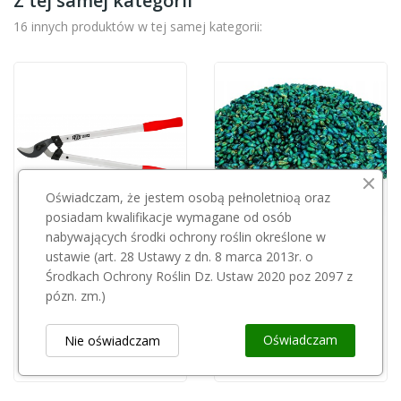
Z tej samej kategorii
16 innych produktów w tej samej kategorii:
Oświadczam, że jestem osobą pełnoletnioą oraz
posiadam kwalifikacje wymagane od osób
nabywających środki ochrony roślin określone w
Przepraszamy, ten produkt
ustawie (art. 28 Ustawy z dn. 8 marca 2013r. o
FELCO
jest niedostępny.
Środkach Ochrony Roślin Dz. Ustaw 2020 poz 2097 z
Sekator dwuręczny Felco 211-60
pózn. zm.)
298,00 zł
Muribrom Strong Brodifacum ziarno 25kg (zielone)
230,00 zł
Oświadczam
Nie oświadczam