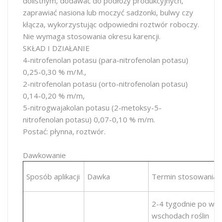
dolistnym, dodawać do podłoży produkcyjnych,
zaprawiać nasiona lub moczyć sadzonki, bulwy czy
kłącza, wykorzystując odpowiedni roztwór roboczy.
Nie wymaga stosowania okresu karencji.
SKŁAD I DZIAŁANIE
4-nitrofenolan potasu (para-nitrofenolan potasu)
0,25-0,30 % m/M.,
2-nitrofenolan potasu (orto-nitrofenolan potasu)
0,14-0,20 % m/m,
5-nitrogwajakolan potasu (2-metoksy-5-
nitrofenolan potasu) 0,07-0,10 % m/m.
Postać: płynna, roztwór.
Dawkowanie
Sposób aplikacji
Dawka
Termin stosowania
2-4 tygodnie po wys
wschodach roślin