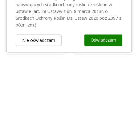
nabywających środki ochrony roślin określone w
Przepraszamy, ten produkt
ustawie (art. 28 Ustawy z dn. 8 marca 2013r. o
ARCELORMITTAL
jest niedostępny.
Środkach Ochrony Roślin Dz. Ustaw 2020 poz 2097 z
Drut Crapal Arbolu 2,4mm(700m)
pózn. zm.)
OXYLINE
270,00 zł
Kombinezon OxyChem biały rozm. L
Oświadczam
Nie oświadczam
20,00 zł
Obsługa Klienta
keyboard_arrow_down
Popularne Kategorie
keyboard_arrow_down
Newsletter
keyboard_arrow_down
Rejestr Przedsiębiorców
keyboard_arrow_down