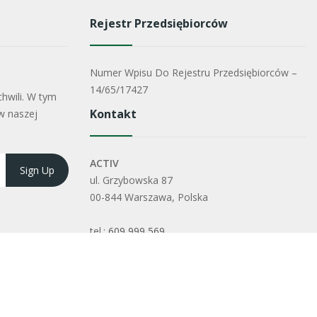
Rejestr Przedsiębiorców
Numer Wpisu Do Rejestru Przedsiębiorców –
14/65/17427
hwili. W tym
Kontakt
w naszej
ACTIV
ul. Grzybowska 87
00-844 Warszawa, Polska
tel.:
609 999 569
tel.:
601 999 356