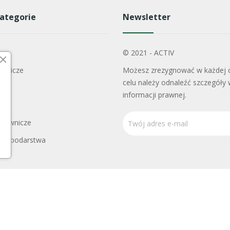
ategorie
Newsletter
y
© 2021 - ACTIV
odnicze
Możesz zrezygnować w każdej c
celu należy odnaleźć szczegóły 
informacji prawnej.
adownicze
Gospodarstwa