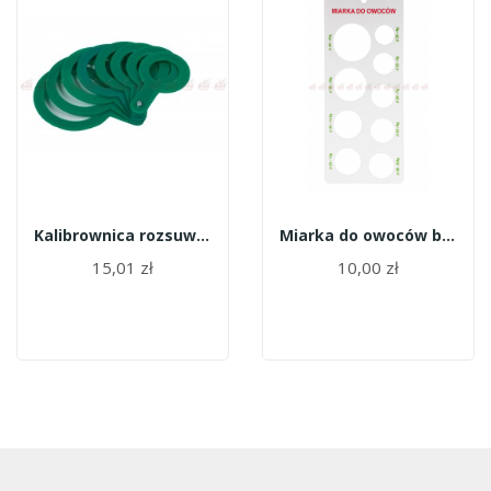
Kalibrownica rozsuwana 35-70 mm
Miarka do owoców biała 20-40
15,01 zł
10,00 zł