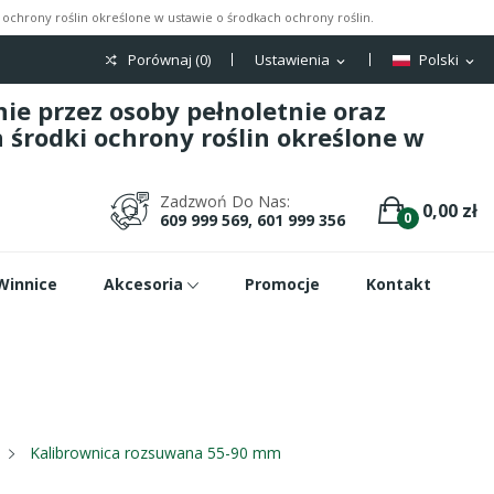
ochrony roślin określone w ustawie o środkach ochrony roślin.
Porównaj (
0
)
Ustawienia
Polski
expand_more
expand_more
e przez osoby pełnoletnie oraz
środki ochrony roślin określone w
Zadzwoń Do Nas:
0,00 zł
0
609 999 569, 601 999 356
Winnice
Akcesoria
Promocje
Kontakt
Kalibrownica rozsuwana 55-90 mm