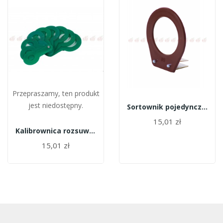
Przepraszamy, ten produkt
jest niedostępny.
Sortownik pojedynczy (miarka) 8,0 cm
15,01 zł
Kalibrownica rozsuwana 16-32 mm
15,01 zł