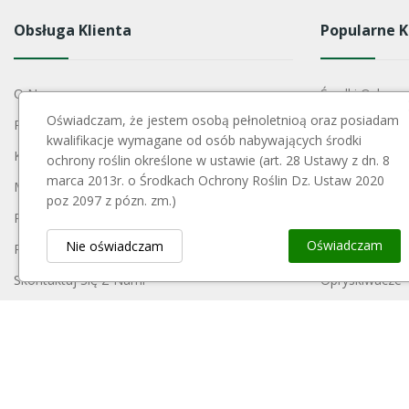
Obsługa Klienta
Popularne K
O Nas
Środki Ochron
Oświadczam, że jestem osobą pełnoletnioą oraz posiadam
Regulamin
Narzędzia Ogr
kwalifikacje wymagane od osób nabywających środki
Koszty Dostawy
Nawozy
ochrony roślin określone w ustawie (art. 28 Ustawy z dn. 8
marca 2013r. o Środkach Ochrony Roślin Dz. Ustaw 2020
Metody Płatności
Szkółkarstwo
poz 2097 z pózn. zm.)
Polityka Prywatności
Konstrukcje S
Oświadczam
Nie oświadczam
Reklamacje I Zwroty
Akcesoria Do 
Skontaktuj Się Z Nami
Opryskiwacze
Mapa Strony
Opakowania
Moje Konto
Blog