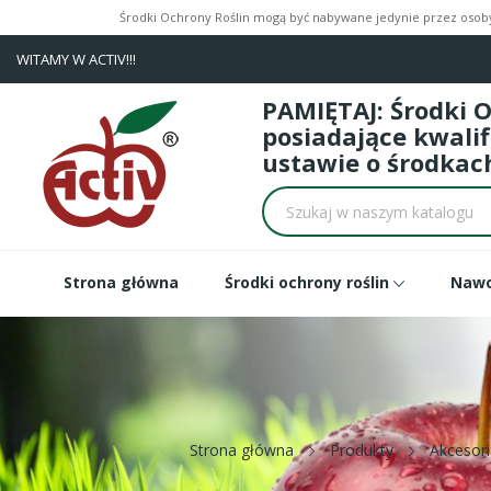
Środki Ochrony Roślin mogą być nabywane jedynie przez osoby 
WITAMY W ACTIV!!!
PAMIĘTAJ: Środki 
posiadające kwali
ustawie o środkach
Strona główna
Środki ochrony roślin
Naw
Strona główna
Produkty
Akcesor