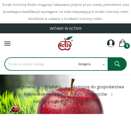
Środki Ochrony Roślin mogą być nabywane jedynie przez osoby pełnoletnie oraz
posiadające kwalifikacje wymagane od osób nabywających środki ochrony roślin
określone w ustawie o środkach ochrony roślin.
WITAMY W ACTIV!!!
0
Strona główna
Produkty
Akcesoria do gospodarstwa
Pakowanie owoców
Miarki do owoców
Kalibrownica paletka 20-24 mm