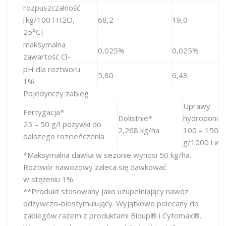
rozpuszczalność
[kg/100 l H2O,
68,2
19,0
25°C]
maksymalna
0,025%
0,025%
zawartość Cl–
pH dla roztworu
5,80
6,43
1%
Pojedynczy zabieg
Uprawy
Fertygacja*
Dolistnie*
hydroponic
25 – 50 g/l pożywki do
2,268 kg/ha
100 – 150
dalszego rozcieńczenia
g/1000 l wo
*Maksymalna dawka w sezonie wynosi 50 kg/ha.
Roztwór nawozowy zaleca się dawkować
w stężeniu 1%.
**Produkt stosowany jako uzupełniający nawóz
odżywczo-biostymulujący. Wyjątkowo polecany do
zabiegów razem z produktami Bioup® i Cytomax®.