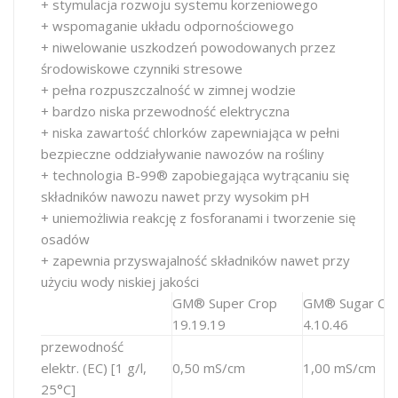
+ stymulacja rozwoju systemu korzeniowego
+ wspomaganie układu odpornościowego
+ niwelowanie uszkodzeń powodowanych przez
środowiskowe czynniki stresowe
+ pełna rozpuszczalność w zimnej wodzie
+ bardzo niska przewodność elektryczna
+ niska zawartość chlorków zapewniająca w pełni
bezpieczne oddziaływanie nawozów na rośliny
+ technologia B-99® zapobiegająca wytrącaniu się
składników nawozu nawet przy wysokim pH
+ uniemożliwia reakcję z fosforanami i tworzenie się
osadów
+ zapewnia przyswajalność składników nawet przy
użyciu wody niskiej jakości
GM® Super Crop
GM® Sugar Cr
19.19.19
4.10.46
przewodność
elektr. (EC) [1 g/l,
0,50 mS/cm
1,00 mS/cm
25°C]