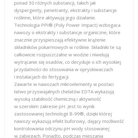
ponad 30 różnych substancji, takich jak
dyspergenty, penetranty, ekstrakty i substancje
roślinne, które aktywują jego działanie.
Technologia PPI® (Poly Power Impact) wzbogaca
nawozy o ekstrakty i substancje organiczne, które
znacznie przyspieszają efektywne krążenie
składników pokarmowych w roślinie. Składniki te są
całkowicie rozpuszczalne w wodzie i niwelują
wytrącanie się osadów, co decyduje o ich wysokiej
przydatności do stosowania w opryskiwaczach
i instalacjach do fertygacji.
Zawarte w nawozach mikroelementy w postaci
łatwo przyswajalnych chelatów EDTA wykazują
wysoką stabilność chemiczną i aktywność
w szerokim zakresie pH. Jest to wynik
zastosowanej technologii B-99®, dzięki której
nawozy wykazują efekt buforowy, dający możliwość
kontrolowania odczynu pH wody stosowanej
w zabiegach. Ponadto, podczas mieszania