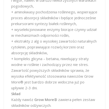
i wigor, nawet w bardzo niekorzystnych warunkach
pogodowych,
+ aminokwasy pochodzenia roślinnego, wspierające
proces absorpcji składników i będące jednocześnie
prekursorami syntezy białek roślinnych,
+ wyselekcjonowane enzymy biorące czynny udział
w mechanizmach odporności roślin,
+ ekstrakty z alg o wysokiej zawartości naturalnych
cytokinin, poprawiające rozwój korzeni oraz
absorpcję składników,
+ kompleks glicyna – betaina, niwelujący straty
wodne w roślinie i zachodzący przez nie stres.
Zawartość powyższych składników sprawia, że
wysoka efektywność stosowania nawozów Grow
More® jest bardzo dobrze widoczna już po
upływie 2-3 dni.
Skład
Każdy nawóz
Grow More®
zawiera pełen zestaw
składników odżywczych.