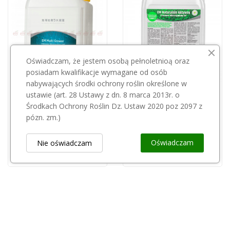
Oświadczam, że jestem osobą pełnoletnioą oraz
posiadam kwalifikacje wymagane od osób
nabywających środki ochrony roślin określone w
ustawie (art. 28 Ustawy z dn. 8 marca 2013r. o
GREENLAND TECHNOLOGIA
GREENLAND TECHNOLOGIA
Środkach Ochrony Roślin Dz. Ustaw 2020 poz 2097 z
EM multi grower 5l
EM Naturalnie Aktywny 5l
pózn. zm.)
160,00 zł
62,00 zł
Oświadczam
Nie oświadczam
Obsługa Klienta
keyboard_arrow_down