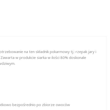
trzebowanie na ten składnik pokarmowy tj.: rzepak jary i
 Zawarta w produkcie siarka w ilości 80% doskonale
awdziwym.
odatkowo bezpośrednio po zbiorze owoców