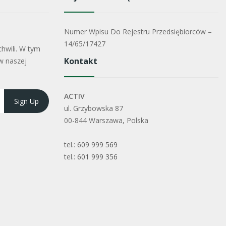
Numer Wpisu Do Rejestru Przedsiębiorców –
14/65/17427
hwili. W tym
Kontakt
w naszej
ACTIV
ul. Grzybowska 87
00-844 Warszawa, Polska
tel.:
609 999 569
tel.:
601 999 356