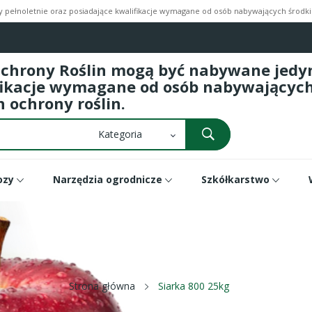
pełnoletnie oraz posiadające kwalifikacje wymagane od osób nabywających środki 
Ochrony Roślin mogą być nabywane jedyni
fikacje wymagane od osób nabywających 
 ochrony roślin.
ozy
Narzędzia ogrodnicze
Szkółkarstwo
Strona główna
Siarka 800 25kg