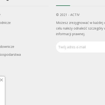
y
© 2021 - ACTIV
odnicze
Możesz zrezygnować w każdej c
celu należy odnaleźć szczegóły 
informacji prawnej.
adownicze
Gospodarstwa