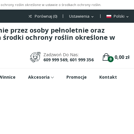
ochrony roślin określone w ustawie o środkach ochrony roślin.
Porównaj (
0
)
Ustawienia
Polski
expand_more
expand_more
e przez osoby pełnoletnie oraz
środki ochrony roślin określone w
Zadzwoń Do Nas:
0,00 zł
0
609 999 569, 601 999 356
Winnice
Akcesoria
Promocje
Kontakt