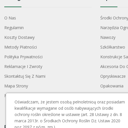
O Nas
Środki Ochron
Regulamin
Narzędzia Ogr
Koszty Dostawy
Nawozy
Metody Płatności
Szkółkarstwo
Polityka Prywatności
Konstrukcje S
Reklamacje I Zwroty
Akcesoria Do 
Skontaktuj Się Z Nami
Opryskiwacze
Mapa Strony
Opakowania
Moje Konto
Blog
Oświadczam, że jestem osobą pełnoletnioą oraz posiadam
kwalifikacje wymagane od osób nabywających środki
ochrony roślin określone w ustawie (art. 28 Ustawy z dn. 8
marca 2013r. o Środkach Ochrony Roślin Dz. Ustaw 2020
Payment Block
poz 2097 z pózn. zm.)