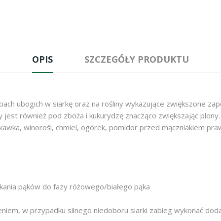
OPIS
SZCZEGÓŁY PRODUKTU
bach ubogich w siarkę oraz na rośliny wykazujące zwiększone zapo
jest również pod zboża i kukurydzę znacząco zwiększając plony.
ruskawka, winorośl, chmiel, ogórek, pomidor przed mączniakiem pr
kania pąków do fazy różowego/białego pąka
eniem, w przypadku silnego niedoboru siarki zabieg wykonać d