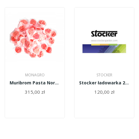
MONAGRO
STOCKER
Muribrom Pasta Nora Difenacum 15 kg czerwona
Stocker ładowarka 21V 312/612/432/404/621/580...
315,00 zł
120,00 zł