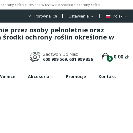
ochrony roślin określone w ustawie o środkach ochrony roślin.
Porównaj (
0
)
Ustawienia
Polski
expand_more
expand_more
e przez osoby pełnoletnie oraz
środki ochrony roślin określone w
Zadzwoń Do Nas:
0,00 zł
0
609 999 569, 601 999 356
Winnice
Akcesoria
Promocje
Kontakt