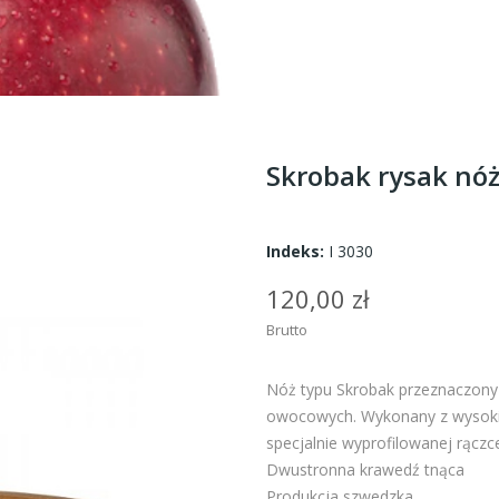
Skrobak rysak nó
Indeks:
I 3030
120,00 zł
Brutto
Nóż typu Skrobak przeznaczony 
owocowych. Wykonany z wysokiej 
specjalnie wyprofilowanej rączc
Dwustronna krawedź tnąca
Produkcja szwedzka.