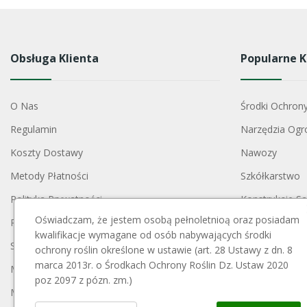
Obsługa Klienta
Popularne K
O Nas
Środki Ochron
Regulamin
Narzędzia Ogr
Koszty Dostawy
Nawozy
Metody Płatności
Szkółkarstwo
Polityka Prywatności
Konstrukcje S
Oświadczam, że jestem osobą pełnoletnioą oraz posiadam
Reklamacje I Zwroty
Akcesoria Do 
kwalifikacje wymagane od osób nabywających środki
Skontaktuj Się Z Nami
Opryskiwacze
ochrony roślin określone w ustawie (art. 28 Ustawy z dn. 8
marca 2013r. o Środkach Ochrony Roślin Dz. Ustaw 2020
Mapa Strony
Opakowania
poz 2097 z pózn. zm.)
Moje Konto
Blog