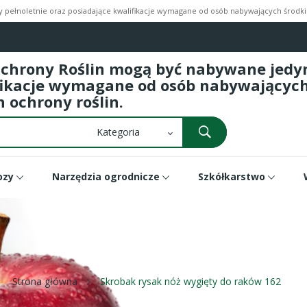
pełnoletnie oraz posiadające kwalifikacje wymagane od osób nabywających środki 
Ochrony Roślin mogą być nabywane jedyni
fikacje wymagane od osób nabywających 
 ochrony roślin.
ozy
Narzędzia ogrodnicze
Szkółkarstwo
Strona główna
Skrobak rysak nóż wygięty do raków 162