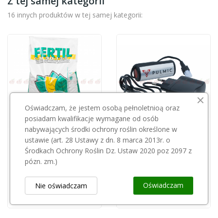
Z tej samej kategorii
16 innych produktów w tej samej kategorii:
Oświadczam, że jestem osobą pełnoletnioą oraz
posiadam kwalifikacje wymagane od osób
nabywających środki ochrony roślin określone w
Przepraszamy, ten produkt
Przepraszamy, ten produkt
ustawie (art. 28 Ustawy z dn. 8 marca 2013r. o
jest niedostępny.
jest niedostępny.
Środkach Ochrony Roślin Dz. Ustaw 2020 poz 2097 z
pózn. zm.)
PULMIC
Fertil 25kg
Bateria litowa PULMIC FENIX 35 5l/7488/
85,00 zł
Oświadczam
Nie oświadczam
80,00 zł