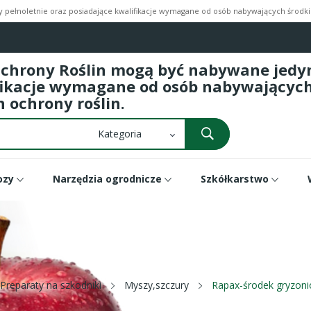
pełnoletnie oraz posiadające kwalifikacje wymagane od osób nabywających środki 
Ochrony Roślin mogą być nabywane jedyni
fikacje wymagane od osób nabywających 
 ochrony roślin.
ozy
Narzędzia ogrodnicze
Szkółkarstwo
Preparaty na szkodniki
Myszy,szczury
Rapax-środek gryzoni