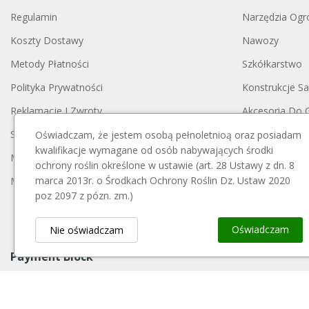
Regulamin
Narzędzia Ogr
Koszty Dostawy
Nawozy
Metody Płatności
Szkółkarstwo
Polityka Prywatności
Konstrukcje S
Reklamacje I Zwroty
Akcesoria Do 
Skontaktuj Się Z Nami
Opryskiwacze
Oświadczam, że jestem osobą pełnoletnioą oraz posiadam
kwalifikacje wymagane od osób nabywających środki
Mapa Strony
Opakowania
ochrony roślin określone w ustawie (art. 28 Ustawy z dn. 8
marca 2013r. o Środkach Ochrony Roślin Dz. Ustaw 2020
Moje Konto
Blog
poz 2097 z pózn. zm.)
Oświadczam
Nie oświadczam
Payment Block
KUPUJĄC ŚRODKI OCHRONY ROŚLIN PAMIĘTAJ
: Ze środków och