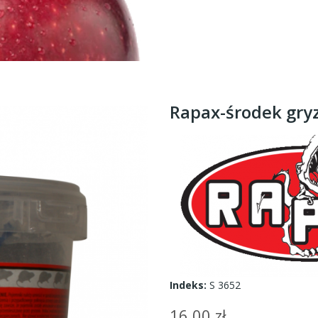
Rapax-środek gryz
Indeks:
S 3652
16,00 zł