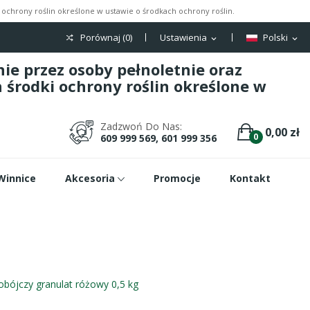
ochrony roślin określone w ustawie o środkach ochrony roślin.
Porównaj (
0
)
Ustawienia
Polski
expand_more
expand_more
e przez osoby pełnoletnie oraz
środki ochrony roślin określone w
Zadzwoń Do Nas:
0,00 zł
0
609 999 569, 601 999 356
Winnice
Akcesoria
Promocje
Kontakt
obójczy granulat różowy 0,5 kg