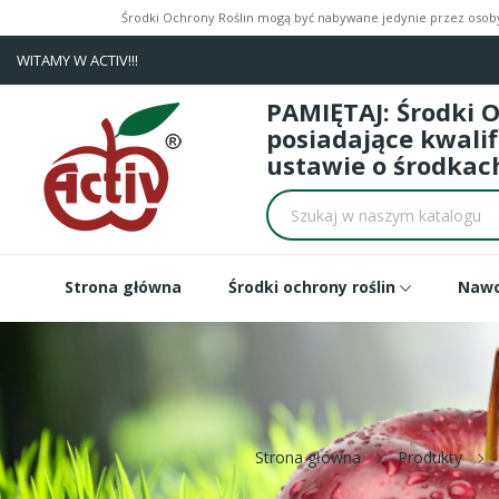
Środki Ochrony Roślin mogą być nabywane jedynie przez osoby 
WITAMY W ACTIV!!!
PAMIĘTAJ: Środki 
posiadające kwali
ustawie o środkach
Strona główna
Środki ochrony roślin
Naw
Strona główna
Produkty