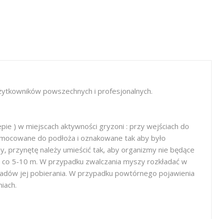
żytkowników powszechnych i profesjonalnych.
e ) w miejscach aktywności gryzoni : przy wejściach do
zymocowane do podłoża i oznakowane tak aby było
y, przynętę należy umieścić tak, aby organizmy nie będące
i co 5-10 m. W przypadku zwalczania myszy rozkładać w
 śladów jej pobierania. W przypadku powtórnego pojawienia
iach.