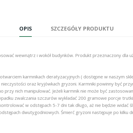
OPIS
SZCZEGÓŁY PRODUKTU
stosować wewnątrz i wokół budynków. Produkt przeznaczony dla u
warciem karmnikach deratyzacyjnych ( dostępne w naszym sklepi
nieczystości oraz kryjówkach gryzoni. Karmniki powinny być pr
no przy nich manipulować. Jeżeli karmnik nie może być zastosowan
zypadku zwalczania szczurów wykładać 200 gramowe porcje trutk
 kontrolować w odstępach 5-7 dni tak długo, aż nie będzie widać
odstępach dwutygodniowych. Śmierć gryzoni następuje po kilku dn