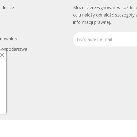
odnicze
Możesz zrezygnować w każdej c
celu należy odnaleźć szczegóły 
informacji prawnej.
adownicze
Gospodarstwa
rony roślin należy korzystać z zachowaniem bezpieczeństwa. Przed 