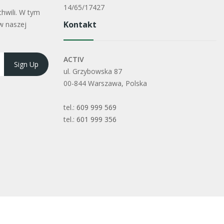
14/65/17427
hwili. W tym
Kontakt
w naszej
ACTIV
ul. Grzybowska 87
00-844 Warszawa, Polska
tel.:
609 999 569
tel.:
601 999 356
każdym użyciem przeczytaj informacje zamieszczone w etykiecie i