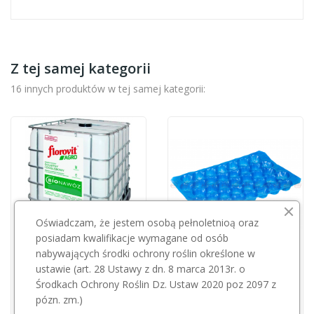
Z tej samej kategorii
16 innych produktów w tej samej kategorii:
Oświadczam, że jestem osobą pełnoletnioą oraz
posiadam kwalifikacje wymagane od osób
nabywających środki ochrony roślin określone w
Przepraszamy, ten produkt
ustawie (art. 28 Ustawy z dn. 8 marca 2013r. o
GRUPA INCO
jest niedostępny.
Środkach Ochrony Roślin Dz. Ustaw 2020 poz 2097 z
Florovit Agro Bionawóz 1000l
pózn. zm.)
3 450,00 zł
Tacka plastikowa ACTIV niebieska 45