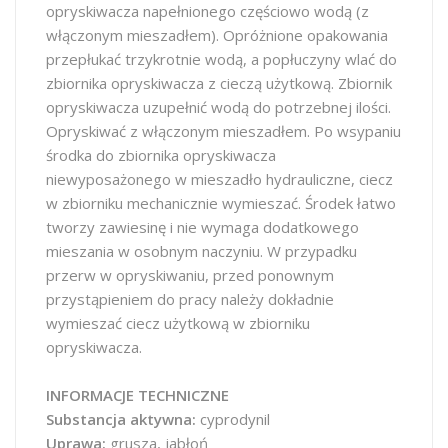
opryskiwacza napełnionego częściowo wodą (z
włączonym mieszadłem). Opróżnione opakowania
przepłukać trzykrotnie wodą, a popłuczyny wlać do
zbiornika opryskiwacza z cieczą użytkową. Zbiornik
opryskiwacza uzupełnić wodą do potrzebnej ilości.
Opryskiwać z włączonym mieszadłem. Po wsypaniu
środka do zbiornika opryskiwacza
niewyposażonego w mieszadło hydrauliczne, ciecz
w zbiorniku mechanicznie wymieszać. Środek łatwo
tworzy zawiesinę i nie wymaga dodatkowego
mieszania w osobnym naczyniu. W przypadku
przerw w opryskiwaniu, przed ponownym
przystąpieniem do pracy należy dokładnie
wymieszać ciecz użytkową w zbiorniku
opryskiwacza.
INFORMACJE TECHNICZNE
Substancja aktywna:
cyprodynil
Uprawa:
grusza, jabłoń