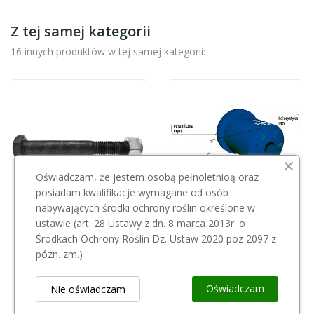
Z tej samej kategorii
16 innych produktów w tej samej kategorii:
Oświadczam, że jestem osobą pełnoletnioą oraz
posiadam kwalifikacje wymagane od osób
nabywających środki ochrony roślin określone w
ustawie (art. 28 Ustawy z dn. 8 marca 2013r. o
Środkach Ochrony Roślin Dz. Ustaw 2020 poz 2097 z
Śruba + nakrętka do bijaków RM-6 18063-16101
Rozpylacz Albuz ESI
pózn. zm.)
25,01 zł
21,00 zł
Oświadczam
Nie oświadczam