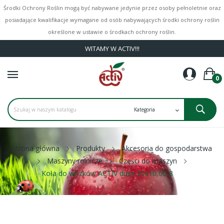
Środki Ochrony Roślin mogą być nabywane jedynie przez osoby pełnoletnie oraz
posiadające kwalifikacje wymagane od osób nabywających środki ochrony roślin
określone w ustawie o środkach ochrony roślin.
WITAMY W ACTIV!!!
0
Strona główna
Produkty
Akcesoria do gospodarstwa
Maszyny rolnicze
Części do maszyn
Koła do wózków ACTIV duże 20x10,00-8